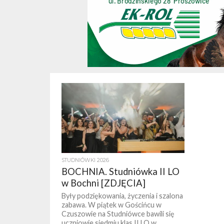
STUDNIÓWKI 2026
BOCHNIA. Studniówka II LO
w Bochni [ZDJĘCIA]
Były podziękowania, życzenia i szalona
zabawa. W piątek w Gościńcu w
Czuszowie na Studniówce bawili się
uczniowie siedmiu klas II LO w...