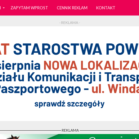
I
ZAPYTAM WPROST
CENNIK REKLAM
KONTAKT
- REKLAMA -
- REKLAMA -