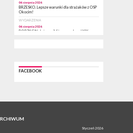
06 sierpnia 2026
BRZESKO. Lepsze warunki dla strażaków z OSP
Okocim!
WYDARZENIA
06 sierpnia 2026
BORZĘCIN. Już w najbliższy weekend XIX
Borzęckie Święto Grzyba: Zenek Martyniuk i
Justyna Steczkowska
PIELGRZYMKA 2026
05 sierpnia 2026
Z BOCHNI NA JASNĄ GÓRĘ. Drugi dzień
wędrówki [ZDJĘCIA]
FACEBOOK
WYDARZENIA
05 sierpnia 2026
NASZ NEWS. Powstał Komitet Ochrony Ładu
Przestrzennego Miasta Bochnia. To odpowiedź
na działania magistratu
WYDARZENIA
05 sierpnia 2026
LIPNICA MUROWANA. Na święcie gminy zagra
zespół Kombi [PROGRAM]
ARCHIWUM
WYDARZENIA
Styczeń 2026
05 sierpnia 2026