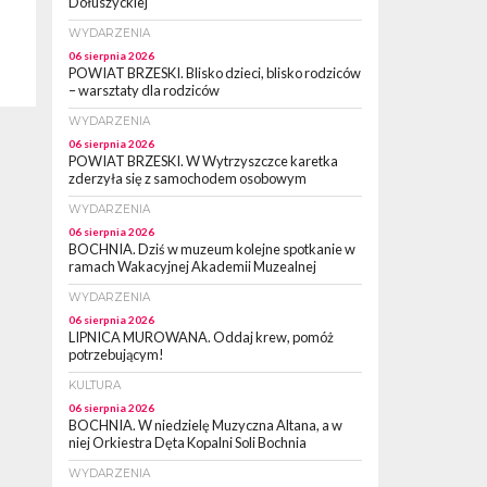
Dołuszyckiej
WYDARZENIA
06 sierpnia 2026
POWIAT BRZESKI. Blisko dzieci, blisko rodziców
– warsztaty dla rodziców
WYDARZENIA
06 sierpnia 2026
POWIAT BRZESKI. W Wytrzyszczce karetka
zderzyła się z samochodem osobowym
WYDARZENIA
06 sierpnia 2026
BOCHNIA. Dziś w muzeum kolejne spotkanie w
ramach Wakacyjnej Akademii Muzealnej
WYDARZENIA
06 sierpnia 2026
LIPNICA MUROWANA. Oddaj krew, pomóż
potrzebującym!
KULTURA
06 sierpnia 2026
BOCHNIA. W niedzielę Muzyczna Altana, a w
niej Orkiestra Dęta Kopalni Soli Bochnia
WYDARZENIA