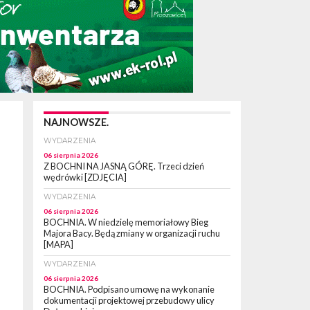
NAJNOWSZE.
WYDARZENIA
06 sierpnia 2026
Z BOCHNI NA JASNĄ GÓRĘ. Trzeci dzień
wędrówki [ZDJĘCIA]
WYDARZENIA
06 sierpnia 2026
BOCHNIA. W niedzielę memoriałowy Bieg
Majora Bacy. Będą zmiany w organizacji ruchu
[MAPA]
WYDARZENIA
06 sierpnia 2026
BOCHNIA. Podpisano umowę na wykonanie
dokumentacji projektowej przebudowy ulicy