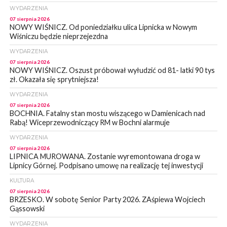
WYDARZENIA
07 sierpnia 2026
NOWY WIŚNICZ. Od poniedziałku ulica Lipnicka w Nowym
Wiśniczu będzie nieprzejezdna
WYDARZENIA
07 sierpnia 2026
NOWY WIŚNICZ. Oszust próbował wyłudzić od 81- latki 90 tys
zł. Okazała się sprytniejsza!
WYDARZENIA
07 sierpnia 2026
BOCHNIA. Fatalny stan mostu wiszącego w Damienicach nad
Rabą! Wiceprzewodniczący RM w Bochni alarmuje
WYDARZENIA
07 sierpnia 2026
LIPNICA MUROWANA. Zostanie wyremontowana droga w
Lipnicy Górnej. Podpisano umowę na realizację tej inwestycji
KULTURA
07 sierpnia 2026
BRZESKO. W sobotę Senior Party 2026. ZAśpiewa Wojciech
Gąssowski
WYDARZENIA