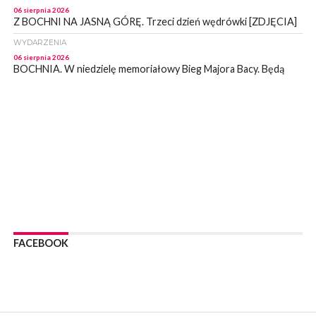
06 sierpnia 2026
Z BOCHNI NA JASNĄ GÓRĘ. Trzeci dzień wędrówki [ZDJĘCIA]
WYDARZENIA
06 sierpnia 2026
BOCHNIA. W niedzielę memoriałowy Bieg Majora Bacy. Będą
zmiany w organizacji ruchu [MAPA]
WYDARZENIA
06 sierpnia 2026
BOCHNIA. Podpisano umowę na wykonanie dokumentacji
projektowej przebudowy ulicy Dołuszyckiej
WYDARZENIA
06 sierpnia 2026
POWIAT BRZESKI. Blisko dzieci, blisko rodziców – warsztaty dla
rodziców
WYDARZENIA
06 sierpnia 2026
FACEBOOK
POWIAT BRZESKI. W Wytrzyszczce karetka zderzyła się z
samochodem osobowym
WYDARZENIA
06 sierpnia 2026
BOCHNIA. Dziś w muzeum kolejne spotkanie w ramach