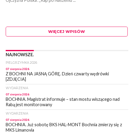
Ojczyzna Polska”. „Rap po Naszemu”...
WIĘCEJ WPISÓW
NAJNOWSZE.
PIELGRZYMKA 2026
07 sierpnia 2026
Z BOCHNI NA JASNĄ GÓRĘ. Dzień czwarty wędrówki
[ZDJĘCIA]
WYDARZENIA
07 sierpnia 2026
BOCHNIA. Magistrat informuje – stan mostu wiszącego nad
Rabą jest monitorowany
WYDARZENIA
07 sierpnia 2026
BOCHNIA. Już sobotę BKS HAL-MONT Bochnia zmierzy się z
MKS Limanovia