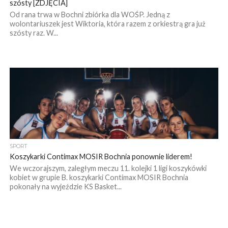
szósty [ZDJĘCIA]
Od rana trwa w Bochni zbiórka dla WOŚP. Jedną z
wolontariuszek jest Wiktoria, która razem z orkiestrą gra już
szósty raz. W...
SPORT
Koszykarki Contimax MOSIR Bochnia ponownie liderem!
We wczorajszym, zaległym meczu 11. kolejki 1 ligi koszykówki
kobiet w grupie B. koszykarki Contimax MOSIR Bochnia
pokonały na wyjeździe KS Basket...