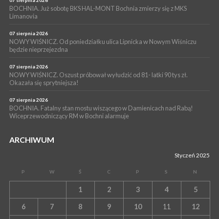
Przestrzennego Miasta Bochnia. To odpowiedź na działania
BOCHNIA. Już sobotę BKS HAL-MONT Bochnia zmierzy się z MKS
Limanovia
magistratu
07 sierpnia 2026
NOWY WIŚNICZ. Od poniedziałku ulica Lipnicka w Nowym Wiśniczu
będzie nieprzejezdna
07 sierpnia 2026
NOWY WIŚNICZ. Oszust próbował wyłudzić od 81- latki 90 tys zł.
Okazała się sprytniejsza!
07 sierpnia 2026
BOCHNIA. Fatalny stan mostu wiszącego w Damienicach nad Rabą!
Wiceprzewodniczący RM w Bochni alarmuje
ARCHIWUM
Styczeń 2025
P
W
Ś
C
P
S
N
1
2
3
4
5
6
7
8
9
10
11
12