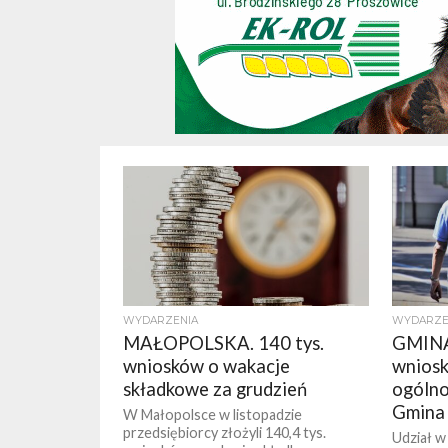
WYDARZENIA
WYDARZE
MAŁOPOLSKA. 140 tys.
GMINA
wniosków o wakacje
wniosk
składkowe za grudzień
ogólno
Gmina 
W Małopolsce w listopadzie
przedsiębiorcy złożyli 140,4 tys.
Udział w