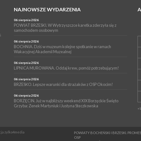
NAJNOWSZE WYDARZENIA
06 sierpnia 2026
POWIAT BRZESKI. W Wytrzyszczce karetka zderzyła się z
samochodem osobowym
s
06 sierpnia 2026
BOCHNIA. Dziś w muzeum kolejne spotkanie w ramach
Wakacyjnej Akademii Muzealnej
06 sierpnia 2026
LIPNICA MUROWANA. Oddaj krew, pomóż potrzebującym!
06 sierpnia 2026
BRZESKO. Lepsze warunki dla strażaków z OSP Okocim!
06 sierpnia 2026
BORZĘCIN. Już w najbliższy weekend XIX Borzęckie Święto
Grzyba: Zenek Martyniuk i Justyna Steczkowska
« 
ncja zylko4media
POWIATY BOCHEŃSKI I BRZESKI. PRO
OSP