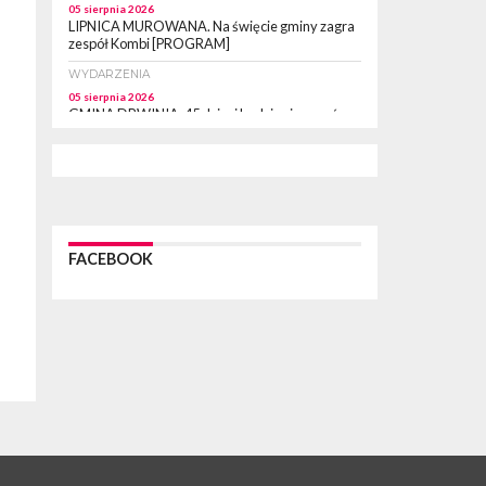
05 sierpnia 2026
LIPNICA MUROWANA. Na święcie gminy zagra
zespół Kombi [PROGRAM]
WYDARZENIA
05 sierpnia 2026
GMINA DRWINIA. 45 dzieci będzie się uczyć
pływać. Zajęcia ruszą we wrześniu
WYDARZENIA
05 sierpnia 2026
BRZESKO. RPWiK apeluje o racjonalne
gospodarowanie wodą
WYDARZENIA
FACEBOOK
05 sierpnia 2026
BRZESKO. Dożynki zaplanowano na 15 sierpnia
WYDARZENIA
04 sierpnia 2026
MASZKIENICE. Pies pogryzł 3-letnią
dziewczynkę. Śmigłowiec zabrał dziecko do
szpitala w Krakowie
PIELGRZYMKA 2026
04 sierpnia 2026
Z BOCHNI NA JASNĄ GÓRĘ. Pierwszy dzień
wędrówki [ZDJĘCIA]