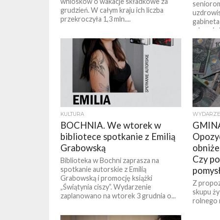
wniosków o wakacje składkowe za
seniorom
grudzień. W całym kraju ich liczba
uzdrowis
przekroczyła 1,3 mln....
gabinetac
zdrowia 
ostatniej 
KULTURA
WYDARZE
BOCHNIA. We wtorek w
GMIN
bibliotece spotkanie z Emilią
Opozyc
Grabowską
obniże
Czy po
Biblioteka w Bochni zaprasza na
spotkanie autorskie z Emilią
pomys
Grabowską i promocję książki
Z propoz
„Świątynia ciszy”. Wydarzenie
skupu ży
zaplanowano na wtorek 3 grudnia o...
rolnego 
rok 2025 