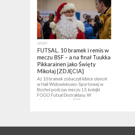
SPORT
FUTSAL. 10 bramek i remis w
meczu BSF – a na finał Tuukka
Pikkarainen jako Święty
Mikołaj [ZDJĘCIA]
Aż 10 bramek zobaczyli kibice obecni
w Hali Widowiskowo-Sportowej w
Bochni podczas meczu 13. kolejki
FOGO Futsal Ekstraklasy. W
niedzielny wieczór BSF...