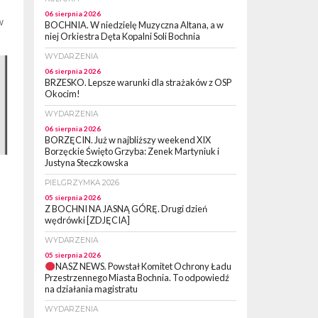
06 sierpnia 2026
w
BOCHNIA. W niedzielę Muzyczna Altana, a w
ę
niej Orkiestra Dęta Kopalni Soli Bochnia
WYDARZENIA
06 sierpnia 2026
BRZESKO. Lepsze warunki dla strażaków z OSP
Okocim!
WYDARZENIA
06 sierpnia 2026
BORZĘCIN. Już w najbliższy weekend XIX
Borzęckie Święto Grzyba: Zenek Martyniuk i
Justyna Steczkowska
PIELGRZYMKA 2026
05 sierpnia 2026
Z BOCHNI NA JASNĄ GÓRĘ. Drugi dzień
wędrówki [ZDJĘCIA]
WYDARZENIA
05 sierpnia 2026
NASZ NEWS. Powstał Komitet Ochrony Ładu
Przestrzennego Miasta Bochnia. To odpowiedź
na działania magistratu
WYDARZENIA