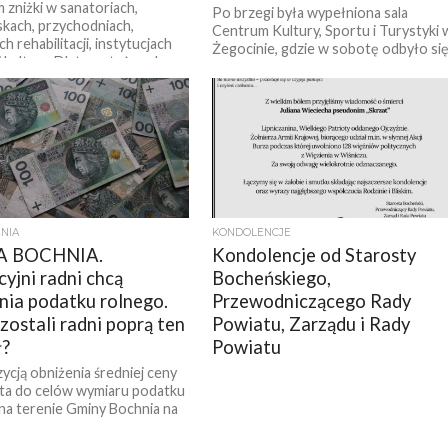
 zniżki w sanatoriach,
Po brzegi była wypełniona sala
kach, przychodniach,
Centrum Kultury, Sportu i Turystyki 
h rehabilitacji, instytucjach
Żegocinie, gdzie w sobotę odbyło si
i kultury. Dlatego też podczas
spotkanie „Trzy Pokolenia Rajdowe”.
sesji...
Organizatorzy...
NIA
KONDOLENCJE
A BOCHNIA.
Kondolencje od Starosty
yjni radni chcą
Bocheńskiego,
nia podatku rolnego.
Przewodniczącego Rady
zostali radni poprą ten
Powiatu, Zarządu i Rady
ł?
Powiatu
ycją obniżenia średniej ceny
ta do celów wymiaru podatku
na terenie Gminy Bochnia na
wystąpili podczas ostatniej...