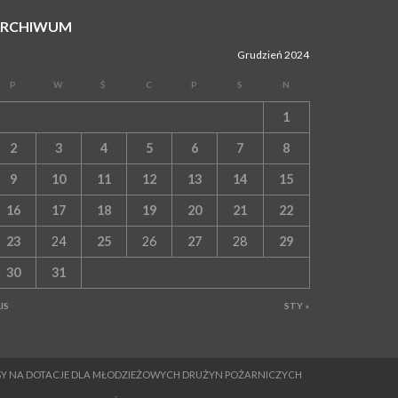
WYDARZENIA
ARCHIWUM
04 sierpnia 2026
BRZESKO. Śledczy wyjaśniają, jak doszło do
Grudzień 2024
śmierci 32-letniego mężczyzny
P
W
Ś
C
P
S
N
WYDARZENIA
04 sierpnia 2026
1
BOCHNIA. Rusza Gospelowe Lato. To będą
cztery dni radosnej muzyki [PROGRAM
2
3
4
5
6
7
8
KONCERTÓW]
9
10
11
12
13
14
15
SPORT
04 sierpnia 2026
16
17
18
19
20
21
22
BOCHNIA. W niedzielę XXXII Memoriałowy
Bieg Majora Bacy!
23
24
25
26
27
28
29
WYDARZENIA
30
31
04 sierpnia 2026
MAŁOPOLSKA. Liczba stulatków wciąż rośnie
LIS
STY »
ARTYKUŁ PARTNERSKI
04 sierpnia 2026
Codzienne nawyki, które wspierają zdrowie
dziecka na dłużej
MESY NA DOTACJE DLA MŁODZIEŻOWYCH DRUŻYN POŻARNICZYCH
WYDARZENIA