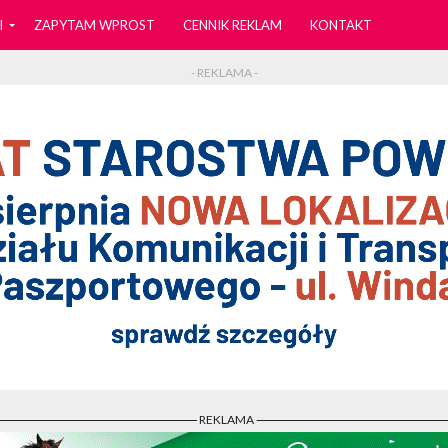
I
ZAPYTAM WPROST
CENNIK REKLAM
KONTAKT
- REKLAMA -
- REKLAMA -