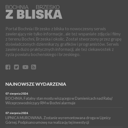
magistratu
WYDARZENIA
05 sierpnia 2026
LIPNICA MUROWANA. Na święcie gminy zagra zespół Kombi
[PROGRAM]
Portal Bochnia i Brzesko z bliska to nowoczesny serwis
zawierający nie tylko informacje , ale też wspaniałe zdjęcia i filmy
WYDARZENIA
z terenu Bochni, Brzeska i okolic. Został stworzony przez grupę
05 sierpnia 2026
doświadczonych dziennikarzy, grafików i programistów. Serwis
GMINA DRWINIA. 45 dzieci będzie się uczyć pływać. Zajęcia
zawiera dużo praktycznych informacji, ale też ciekawostek z
ruszą we wrześniu
życia powiatu bocheńskiego i brzeskiego.
WYDARZENIA
05 sierpnia 2026
BRZESKO. RPWiK apeluje o racjonalne gospodarowanie wodą
WYDARZENIA
NAJNOWSZE WYDARZENIA
05 sierpnia 2026
BRZESKO. Dożynki zaplanowano na 15 sierpnia
07 sierpnia 2026
WYDARZENIA
BOCHNIA. Fatalny stan mostu wiszącego w Damienicach nad Rabą!
Wiceprzewodniczący RM w Bochni alarmuje
04 sierpnia 2026
MASZKIENICE. Pies pogryzł 3-letnią dziewczynkę. Śmigłowiec
zabrał dziecko do szpitala w Krakowie
07 sierpnia 2026
LIPNICA MUROWANA. Zostanie wyremontowana droga w Lipnicy
Górnej. Podpisano umowę na realizację tej inwestycji