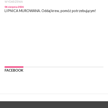
WYDARZENIA
06 sierpnia 2026
LIPNICA MUROWANA. Oddaj krew, pomóż potrzebującym!
KULTURA
06 sierpnia 2026
BOCHNIA. W niedzielę Muzyczna Altana, a w niej Orkiestra Dęta
Kopalni Soli Bochnia
WYDARZENIA
06 sierpnia 2026
BRZESKO. Lepsze warunki dla strażaków z OSP Okocim!
WYDARZENIA
06 sierpnia 2026
BORZĘCIN. Już w najbliższy weekend XIX Borzęckie Święto
Grzyba: Zenek Martyniuk i Justyna Steczkowska
FACEBOOK
PIELGRZYMKA 2026
05 sierpnia 2026
Z BOCHNI NA JASNĄ GÓRĘ. Drugi dzień wędrówki [ZDJĘCIA]
WYDARZENIA
05 sierpnia 2026
NASZ NEWS. Powstał Komitet Ochrony Ładu
Przestrzennego Miasta Bochnia. To odpowiedź na działania