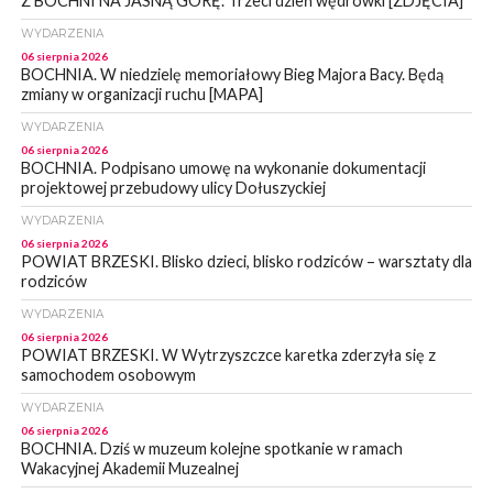
Z BOCHNI NA JASNĄ GÓRĘ. Trzeci dzień wędrówki [ZDJĘCIA]
WYDARZENIA
06 sierpnia 2026
BOCHNIA. W niedzielę memoriałowy Bieg Majora Bacy. Będą
zmiany w organizacji ruchu [MAPA]
WYDARZENIA
06 sierpnia 2026
BOCHNIA. Podpisano umowę na wykonanie dokumentacji
projektowej przebudowy ulicy Dołuszyckiej
WYDARZENIA
06 sierpnia 2026
POWIAT BRZESKI. Blisko dzieci, blisko rodziców – warsztaty dla
rodziców
WYDARZENIA
06 sierpnia 2026
POWIAT BRZESKI. W Wytrzyszczce karetka zderzyła się z
samochodem osobowym
WYDARZENIA
06 sierpnia 2026
BOCHNIA. Dziś w muzeum kolejne spotkanie w ramach
Wakacyjnej Akademii Muzealnej