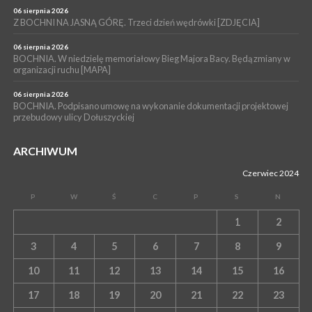
06 sierpnia 2026
Z BOCHNI NA JASNĄ GÓRĘ. Trzeci dzień wędrówki [ZDJĘCIA]
06 sierpnia 2026
BOCHNIA. W niedzielę memoriałowy Bieg Majora Bacy. Będą zmiany w
organizacji ruchu [MAPA]
06 sierpnia 2026
BOCHNIA. Podpisano umowę na wykonanie dokumentacji projektowej
przebudowy ulicy Dołuszyckiej
ARCHIWUM
Czerwiec 2024
P
W
Ś
C
P
S
N
1
2
3
4
5
6
7
8
9
10
11
12
13
14
15
16
17
18
19
20
21
22
23