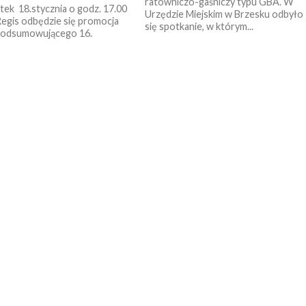
ratowniczo-gaśniczy typu GBA. W
ek 18.stycznia o godz. 17.00
Urzędzie Miejskim w Brzesku odbyło
Regis odbędzie się promocja
się spotkanie, w którym...
podsumowującego 16.
ki Festiwal Piosenki
cja malowana dźwiękiem”. To...