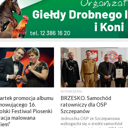
WYDARZENIA
rtek promocja albumu
BRZESKO. Samochód
mowującego 16.
ratowniczy dla OSP
lski Festiwal Piosenki
Szczepanów
racja malowana
Jednostka OSP ze Szczepanowa
iem”
wzbogaciła się o średni samochód