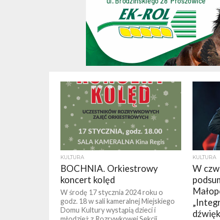
KULTURA
KULTURA
BOCHNIA. Orkiestrowy
W czwa
koncert kolęd
podsu
Małopo
W środę 17 stycznia 2024 roku o
godz. 18 w sali kameralnej Miejskiego
„Integ
Domu Kultury wystąpią dzieci i
dźwięk
młodzież z Rozrywkowej Sekcji