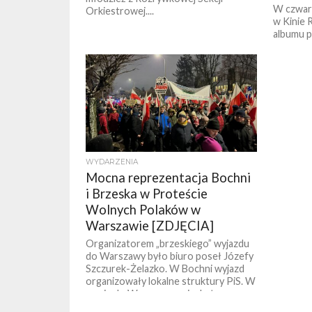
W czwart
Orkiestrowej....
w Kinie 
albumu 
Małopols
„Integra
WYDARZENIA
Mocna reprezentacja Bochni
i Brzeska w Proteście
Wolnych Polaków w
Warszawie [ZDJĘCIA]
Organizatorem „brzeskiego” wyjazdu
do Warszawy było biuro poseł Józefy
Szczurek-Żelazko. W Bochni wyjazd
organizowały lokalne struktury PiS. W
sumie do Warszawy pojechało...