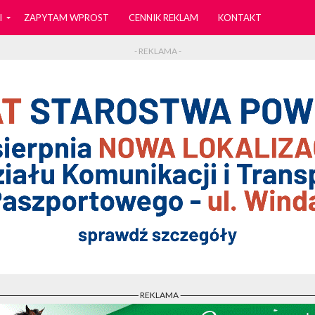
I
ZAPYTAM WPROST
CENNIK REKLAM
KONTAKT
- REKLAMA -
- REKLAMA -