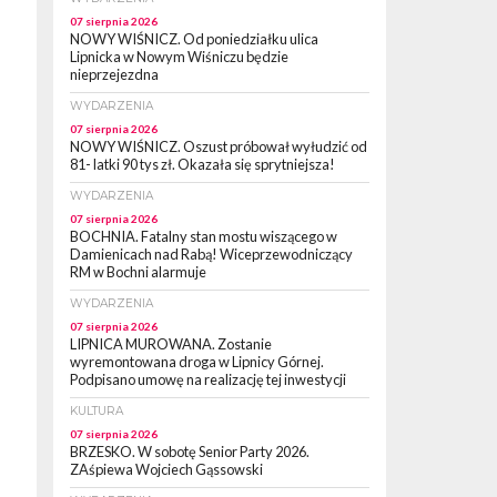
07 sierpnia 2026
NOWY WIŚNICZ. Od poniedziałku ulica
Lipnicka w Nowym Wiśniczu będzie
nieprzejezdna
WYDARZENIA
07 sierpnia 2026
NOWY WIŚNICZ. Oszust próbował wyłudzić od
81- latki 90 tys zł. Okazała się sprytniejsza!
WYDARZENIA
07 sierpnia 2026
BOCHNIA. Fatalny stan mostu wiszącego w
Damienicach nad Rabą! Wiceprzewodniczący
RM w Bochni alarmuje
WYDARZENIA
07 sierpnia 2026
LIPNICA MUROWANA. Zostanie
wyremontowana droga w Lipnicy Górnej.
Podpisano umowę na realizację tej inwestycji
KULTURA
07 sierpnia 2026
BRZESKO. W sobotę Senior Party 2026.
ZAśpiewa Wojciech Gąssowski