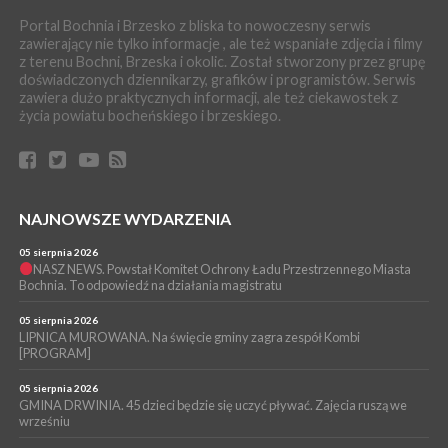
WYDARZENIA
Portal Bochnia i Brzesko z bliska to nowoczesny serwis
04 sierpnia 2026
zawierający nie tylko informacje , ale też wspaniałe zdjęcia i filmy
BRZESKO. 77-letnia kobieta straciła 53 tys. zł, bo uwierzyła w
z terenu Bochni, Brzeska i okolic. Został stworzony przez grupę
fikcyjny wypadek syna
doświadczonych dziennikarzy, grafików i programistów. Serwis
WYDARZENIA
zawiera dużo praktycznych informacji, ale też ciekawostek z
życia powiatu bocheńskiego i brzeskiego.
04 sierpnia 2026
BOCHNIA. Jechał bez zapiętych pasów i włączonych świateł.
Okazało się, że był pod wpływem amfetaminy
WYDARZENIA
03 sierpnia 2026
BOCHNIA. Dwaj ministrowie przyjechali do Chodenic, by
NAJNOWSZE WYDARZENIA
podpowiedzieć burmistrz gdzie szukać pieniędzy [WIDEO]
05 sierpnia 2026
WYDARZENIA
NASZ NEWS. Powstał Komitet Ochrony Ładu Przestrzennego Miasta
Bochnia. To odpowiedź na działania magistratu
03 sierpnia 2026
BOCHNIA. Radni odwołają się od decyzji RIO w sprawie
unieważnienia uchwały o nieudzieleniu absolutorium dla
05 sierpnia 2026
Magdaleny Łacnej [WIDEO]
LIPNICA MUROWANA. Na święcie gminy zagra zespół Kombi
[PROGRAM]
05 sierpnia 2026
GMINA DRWINIA. 45 dzieci będzie się uczyć pływać. Zajęcia ruszą we
wrześniu