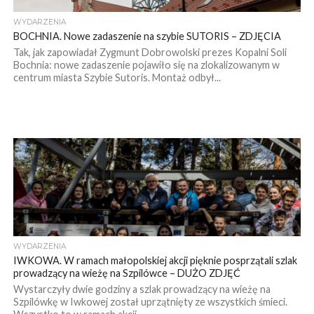
WYDARZENIA
BOCHNIA. Nowe zadaszenie na szybie SUTORIS – ZDJĘCIA
Tak, jak zapowiadał Zygmunt Dobrowolski prezes Kopalni Soli
Bochnia: nowe zadaszenie pojawiło się na zlokalizowanym w
centrum miasta Szybie Sutoris. Montaż odbył...
WYDARZENIA
IWKOWA. W ramach małopolskiej akcji pięknie posprzątali szlak
prowadzący na wieżę na Szpilówce – DUŻO ZDJĘĆ
Wystarczyły dwie godziny a szlak prowadzący na wieżę na
Szpilówkę w Iwkowej został uprzątnięty ze wszystkich śmieci.