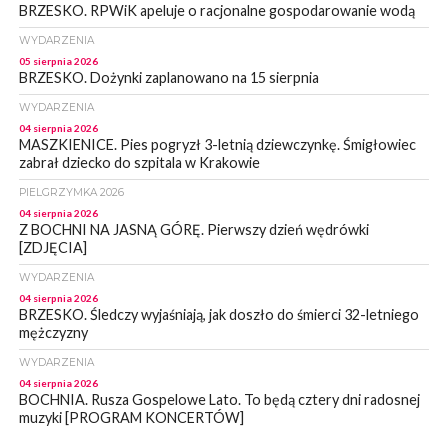
BRZESKO. RPWiK apeluje o racjonalne gospodarowanie wodą
WYDARZENIA
05 sierpnia 2026
BRZESKO. Dożynki zaplanowano na 15 sierpnia
WYDARZENIA
04 sierpnia 2026
MASZKIENICE. Pies pogryzł 3-letnią dziewczynkę. Śmigłowiec
zabrał dziecko do szpitala w Krakowie
PIELGRZYMKA 2026
04 sierpnia 2026
Z BOCHNI NA JASNĄ GÓRĘ. Pierwszy dzień wędrówki
[ZDJĘCIA]
WYDARZENIA
04 sierpnia 2026
BRZESKO. Śledczy wyjaśniają, jak doszło do śmierci 32-letniego
mężczyzny
WYDARZENIA
04 sierpnia 2026
BOCHNIA. Rusza Gospelowe Lato. To będą cztery dni radosnej
muzyki [PROGRAM KONCERTÓW]
SPORT