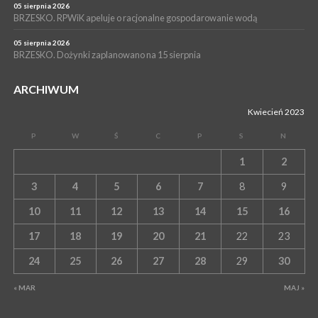
05 sierpnia 2026
BRZESKO. RPWiK apeluje o racjonalne gospodarowanie wodą
05 sierpnia 2026
BRZESKO. Dożynki zaplanowano na 15 sierpnia
ARCHIWUM
Kwiecień 2023
P
W
Ś
C
P
S
N
1
2
3
4
5
6
7
8
9
10
11
12
13
14
15
16
17
18
19
20
21
22
23
24
25
26
27
28
29
30
« MAR
MAJ »