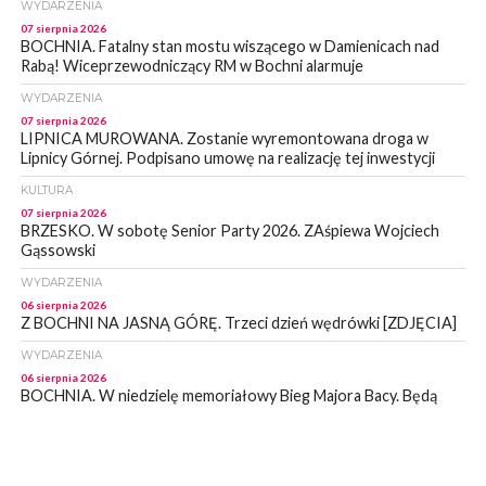
WYDARZENIA
07 sierpnia 2026
BOCHNIA. Fatalny stan mostu wiszącego w Damienicach nad
Rabą! Wiceprzewodniczący RM w Bochni alarmuje
WYDARZENIA
07 sierpnia 2026
LIPNICA MUROWANA. Zostanie wyremontowana droga w
Lipnicy Górnej. Podpisano umowę na realizację tej inwestycji
KULTURA
07 sierpnia 2026
BRZESKO. W sobotę Senior Party 2026. ZAśpiewa Wojciech
Gąssowski
WYDARZENIA
06 sierpnia 2026
Z BOCHNI NA JASNĄ GÓRĘ. Trzeci dzień wędrówki [ZDJĘCIA]
WYDARZENIA
06 sierpnia 2026
BOCHNIA. W niedzielę memoriałowy Bieg Majora Bacy. Będą
zmiany w organizacji ruchu [MAPA]
WYDARZENIA
06 sierpnia 2026