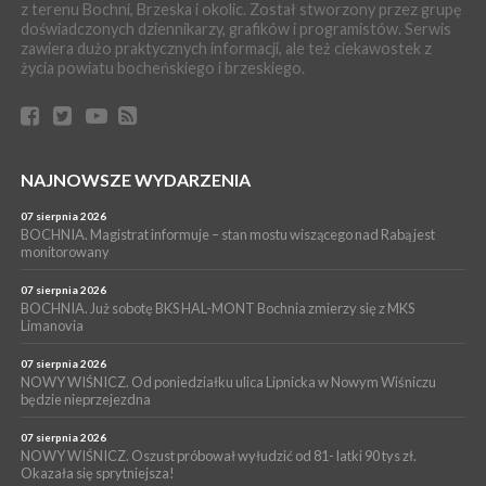
z terenu Bochni, Brzeska i okolic. Został stworzony przez grupę
WYDARZENIA
doświadczonych dziennikarzy, grafików i programistów. Serwis
06 sierpnia 2026
zawiera dużo praktycznych informacji, ale też ciekawostek z
BRZESKO. Lepsze warunki dla strażaków z OSP Okocim!
życia powiatu bocheńskiego i brzeskiego.
WYDARZENIA
06 sierpnia 2026
BORZĘCIN. Już w najbliższy weekend XIX Borzęckie Święto
Grzyba: Zenek Martyniuk i Justyna Steczkowska
PIELGRZYMKA 2026
NAJNOWSZE WYDARZENIA
05 sierpnia 2026
Z BOCHNI NA JASNĄ GÓRĘ. Drugi dzień wędrówki [ZDJĘCIA]
07 sierpnia 2026
BOCHNIA. Magistrat informuje – stan mostu wiszącego nad Rabą jest
WYDARZENIA
monitorowany
05 sierpnia 2026
NASZ NEWS. Powstał Komitet Ochrony Ładu
07 sierpnia 2026
Przestrzennego Miasta Bochnia. To odpowiedź na działania
BOCHNIA. Już sobotę BKS HAL-MONT Bochnia zmierzy się z MKS
Limanovia
magistratu
07 sierpnia 2026
NOWY WIŚNICZ. Od poniedziałku ulica Lipnicka w Nowym Wiśniczu
będzie nieprzejezdna
07 sierpnia 2026
NOWY WIŚNICZ. Oszust próbował wyłudzić od 81- latki 90 tys zł.
Okazała się sprytniejsza!