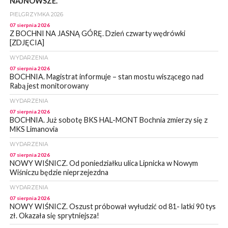
NAJNOWSZE.
PIELGRZYMKA 2026
07 sierpnia 2026
Z BOCHNI NA JASNĄ GÓRĘ. Dzień czwarty wędrówki
[ZDJĘCIA]
WYDARZENIA
07 sierpnia 2026
BOCHNIA. Magistrat informuje – stan mostu wiszącego nad
Rabą jest monitorowany
WYDARZENIA
07 sierpnia 2026
BOCHNIA. Już sobotę BKS HAL-MONT Bochnia zmierzy się z
MKS Limanovia
WYDARZENIA
07 sierpnia 2026
NOWY WIŚNICZ. Od poniedziałku ulica Lipnicka w Nowym
Wiśniczu będzie nieprzejezdna
WYDARZENIA
07 sierpnia 2026
NOWY WIŚNICZ. Oszust próbował wyłudzić od 81- latki 90 tys
zł. Okazała się sprytniejsza!