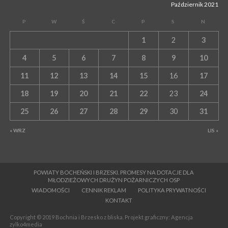
Październik 2021
P
W
Ś
C
P
S
N
1
2
3
4
5
6
7
8
9
10
11
12
13
14
15
16
17
18
19
20
21
22
23
24
25
26
27
28
29
30
31
« WRZ
LIS »
POWIATY BOCHEŃSKI I BRZESKI. PROMESY NA DOTACJE DLA
MŁODZIEŻOWYCH DRUŻYN POŻARNICZYCH OSP
WIADOMOŚCI
CENNIK REKLAM
POLITYKA PRYWATNOŚCI
KONTAKT
Copyright © 2019 Bochnia i Brzesko z bliska. Projekt graficzny: Agencja
zylko4media