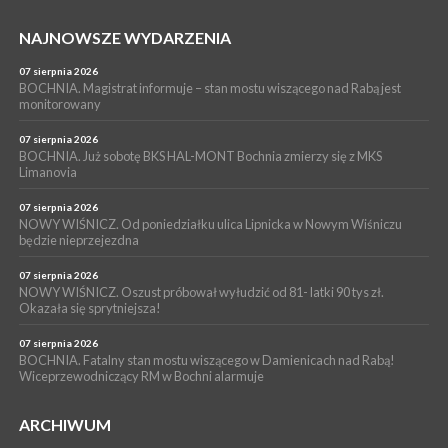
Grzyba: Zenek Martyniuk i Justyna Steczkowska
PIELGRZYMKA 2026
NAJNOWSZE WYDARZENIA
05 sierpnia 2026
Z BOCHNI NA JASNĄ GÓRĘ. Drugi dzień wędrówki [ZDJĘCIA]
07 sierpnia 2026
BOCHNIA. Magistrat informuje – stan mostu wiszącego nad Rabą jest
WYDARZENIA
monitorowany
05 sierpnia 2026
NASZ NEWS. Powstał Komitet Ochrony Ładu
07 sierpnia 2026
Przestrzennego Miasta Bochnia. To odpowiedź na działania
BOCHNIA. Już sobotę BKS HAL-MONT Bochnia zmierzy się z MKS
Limanovia
magistratu
07 sierpnia 2026
NOWY WIŚNICZ. Od poniedziałku ulica Lipnicka w Nowym Wiśniczu
będzie nieprzejezdna
07 sierpnia 2026
NOWY WIŚNICZ. Oszust próbował wyłudzić od 81- latki 90 tys zł.
Okazała się sprytniejsza!
07 sierpnia 2026
BOCHNIA. Fatalny stan mostu wiszącego w Damienicach nad Rabą!
Wiceprzewodniczący RM w Bochni alarmuje
ARCHIWUM