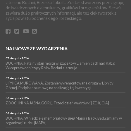
z terenu Bochni, Brzeska i okolic. Został stworzony przez grupę
05 sierpnia 2026
doświadczonych dziennikarzy, grafików i programistów. Serwis
GMINA DRWINIA. 45 dzieci będzie się uczyć pływać. Zajęcia
zawiera dużo praktycznych informacji, ale też ciekawostek z
ruszą we wrześniu
życia powiatu bocheńskiego i brzeskiego.
WYDARZENIA
05 sierpnia 2026
BRZESKO. RPWiK apeluje o racjonalne gospodarowanie wodą
WYDARZENIA
NAJNOWSZE WYDARZENIA
05 sierpnia 2026
BRZESKO. Dożynki zaplanowano na 15 sierpnia
07 sierpnia 2026
WYDARZENIA
BOCHNIA. Fatalny stan mostu wiszącego w Damienicach nad Rabą!
Wiceprzewodniczący RM w Bochni alarmuje
04 sierpnia 2026
MASZKIENICE. Pies pogryzł 3-letnią dziewczynkę. Śmigłowiec
zabrał dziecko do szpitala w Krakowie
07 sierpnia 2026
LIPNICA MUROWANA. Zostanie wyremontowana droga w Lipnicy
Górnej. Podpisano umowę na realizację tej inwestycji
06 sierpnia 2026
Z BOCHNI NA JASNĄ GÓRĘ. Trzeci dzień wędrówki [ZDJĘCIA]
06 sierpnia 2026
BOCHNIA. W niedzielę memoriałowy Bieg Majora Bacy. Będą zmiany w
organizacji ruchu [MAPA]