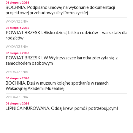
06 sierpnia 2026
BOCHNIA. Podpisano umowę na wykonanie dokumentacji
projektowej przebudowy ulicy Dołuszyckiej
WYDARZENIA
06 sierpnia 2026
POWIAT BRZESKI. Blisko dzieci, blisko rodziców – warsztaty dla
rodziców
WYDARZENIA
06 sierpnia 2026
POWIAT BRZESKI. W Wytrzyszczce karetka zderzyła się z
samochodem osobowym
WYDARZENIA
06 sierpnia 2026
BOCHNIA. Dziś w muzeum kolejne spotkanie w ramach
Wakacyjnej Akademii Muzealnej
WYDARZENIA
06 sierpnia 2026
LIPNICA MUROWANA. Oddaj krew, pomóż potrzebującym!
KULTURA
06 sierpnia 2026
BOCHNIA. W niedzielę Muzyczna Altana, a w niej Orkiestra Dęta