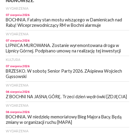
NAJNOWSZE.
WYDARZENIA
07 sierpnia 2026
BOCHNIA. Fatalny stan mostu wiszącego w Damienicach nad
Rabą! Wiceprzewodniczący RM w Bochni alarmuje
WYDARZENIA
07 sierpnia 2026
LIPNICA MUROWANA. Zostanie wyremontowana droga w
Lipnicy Górnej. Podpisano umowę na realizację tej inwestycji
KULTURA
07 sierpnia 2026
BRZESKO. W sobotę Senior Party 2026. ZAśpiewa Wojciech
Gąssowski
WYDARZENIA
06 sierpnia 2026
Z BOCHNI NA JASNĄ GÓRĘ. Trzeci dzień wędrówki [ZDJĘCIA]
WYDARZENIA
06 sierpnia 2026
BOCHNIA. W niedzielę memoriałowy Bieg Majora Bacy. Będą
zmiany w organizacji ruchu [MAPA]
WYDARZENIA