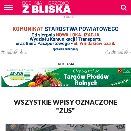
- REKLAMA -
O
NAS
WIADOMOŚCI
ZAPYTAM
CENNIK
KONTAKT
WPROST
REKLAM
- REKLAMA -
WSZYSTKIE WPISY OZNACZONE
"ZUS"