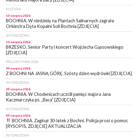
KULTURA
10 sierpnia 2026
BOCHNIA. W niedzielę na Plantach Salinarnych zagrała
Orkiestra Dęta Kopalni Soli Bochnia [ZDJĘCIA]
WYDARZENIA
10 sierpnia 2026
BRZESKO. Senior Party i koncert Wojciecha Gąssowskiego
[ZDJĘCIA]
PIELGRZYMKA 2026
09 sierpnia 2026
Z BOCHNI NA JASNĄ GÓRĘ. Szósty dzień wędrówki [ZDJĘCIA]
WYDARZENIA
09 sierpnia 2026
BOCHNIA. W Chodenicach uczcili pamięć majora Jana
Kaczmarczyka ps. „Baca” [ZDJĘCIA]
WYDARZENIA
09 sierpnia 2026
BOCHNIA. Zaginął 30-latek z Bochni. Policja prosi o pomoc
[RYSOPIS, ZDJĘCIE] AKTUALIZACJA
WYDARZENIA