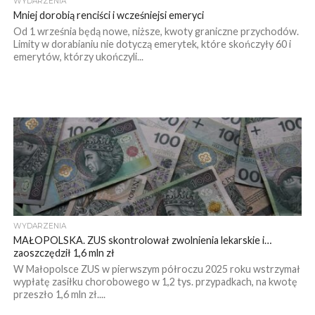
WYDARZENIA
Mniej dorobią renciści i wcześniejsi emeryci
Od 1 września będą nowe, niższe, kwoty graniczne przychodów.
Limity w dorabianiu nie dotyczą emerytek, które skończyły 60 i
emerytów, którzy ukończyli...
WYDARZENIA
MAŁOPOLSKA. ZUS skontrolował zwolnienia lekarskie i…
zaoszczędził 1,6 mln zł
W Małopolsce ZUS w pierwszym półroczu 2025 roku wstrzymał
wypłatę zasiłku chorobowego w 1,2 tys. przypadkach, na kwotę
przeszło 1,6 mln zł....