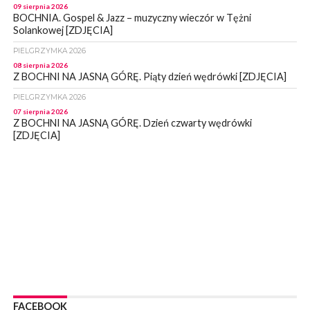
09 sierpnia 2026
BOCHNIA. Gospel & Jazz – muzyczny wieczór w Tężni
Solankowej [ZDJĘCIA]
PIELGRZYMKA 2026
08 sierpnia 2026
Z BOCHNI NA JASNĄ GÓRĘ. Piąty dzień wędrówki [ZDJĘCIA]
PIELGRZYMKA 2026
07 sierpnia 2026
Z BOCHNI NA JASNĄ GÓRĘ. Dzień czwarty wędrówki
[ZDJĘCIA]
WYDARZENIA
07 sierpnia 2026
BOCHNIA. Magistrat informuje – stan mostu wiszącego nad
Rabą jest monitorowany
WYDARZENIA
07 sierpnia 2026
BOCHNIA. Już sobotę BKS HAL-MONT Bochnia zmierzy się z
MKS Limanovia
WYDARZENIA
07 sierpnia 2026
NOWY WIŚNICZ. Od poniedziałku ulica Lipnicka w Nowym
FACEBOOK