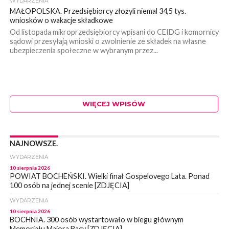
WYDARZENIA
MAŁOPOLSKA. Przedsiębiorcy złożyli niemal 34,5 tys.
wniosków o wakacje składkowe
Od listopada mikroprzedsiębiorcy wpisani do CEIDG i komornicy
sądowi przesyłają wnioski o zwolnienie ze składek na własne
ubezpieczenia społeczne w wybranym przez...
WIĘCEJ WPISÓW
NAJNOWSZE.
WYDARZENIA
10 sierpnia 2026
POWIAT BOCHEŃSKI. Wielki finał Gospelovego Lata. Ponad
100 osób na jednej scenie [ZDJĘCIA]
WYDARZENIA
10 sierpnia 2026
BOCHNIA. 300 osób wystartowało w biegu głównym
Memoriału Majora Bacy [ZDJĘCIA]