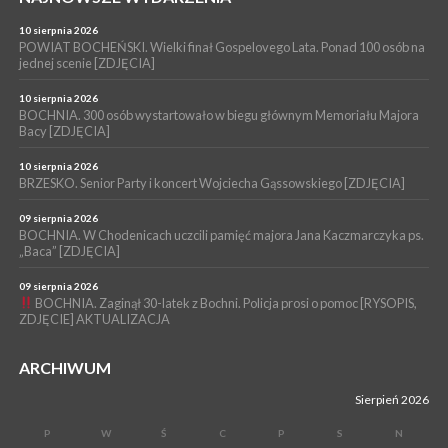
06 sierpnia 2026
BOCHNIA. W niedzielę memoriałowy Bieg Majora Bacy. Będą
10 sierpnia 2026
zmiany w organizacji ruchu [MAPA]
POWIAT BOCHEŃSKI. Wielki finał Gospelovego Lata. Ponad 100 osób na
jednej scenie [ZDJĘCIA]
WYDARZENIA
06 sierpnia 2026
10 sierpnia 2026
BOCHNIA. Podpisano umowę na wykonanie dokumentacji
BOCHNIA. 300 osób wystartowało w biegu głównym Memoriału Majora
Bacy [ZDJĘCIA]
projektowej przebudowy ulicy Dołuszyckiej
10 sierpnia 2026
BRZESKO. Senior Party i koncert Wojciecha Gąssowskiego [ZDJĘCIA]
09 sierpnia 2026
BOCHNIA. W Chodenicach uczcili pamięć majora Jana Kaczmarczyka ps.
„Baca” [ZDJĘCIA]
09 sierpnia 2026
BOCHNIA. Zaginął 30-latek z Bochni. Policja prosi o pomoc [RYSOPIS,
ZDJĘCIE] AKTUALIZACJA
ARCHIWUM
Sierpień 2026
P
W
Ś
C
P
S
N