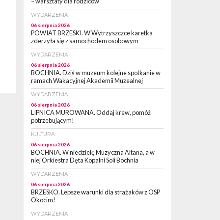
– warsztaty dla rodziców
WYDARZENIA
06 sierpnia 2026
POWIAT BRZESKI. W Wytrzyszczce karetka
zderzyła się z samochodem osobowym
WYDARZENIA
06 sierpnia 2026
BOCHNIA. Dziś w muzeum kolejne spotkanie w
ramach Wakacyjnej Akademii Muzealnej
WYDARZENIA
06 sierpnia 2026
LIPNICA MUROWANA. Oddaj krew, pomóż
potrzebującym!
KULTURA
06 sierpnia 2026
BOCHNIA. W niedzielę Muzyczna Altana, a w
niej Orkiestra Dęta Kopalni Soli Bochnia
WYDARZENIA
06 sierpnia 2026
BRZESKO. Lepsze warunki dla strażaków z OSP
Okocim!
WYDARZENIA