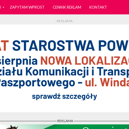
I
ZAPYTAM WPROST
CENNIK REKLAM
KONTAKT
- REKLAMA -
- REKLAMA -