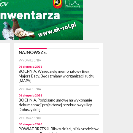
NAJNOWSZE.
WYDARZENIA
06 sierpnia 2026
BOCHNIA. W niedzielę memoriałowy Bieg
Majora Bacy. Będą zmiany w organizacji ruchu
[MAPA]
WYDARZENIA
06 sierpnia 2026
BOCHNIA. Podpisano umowę na wykonanie
dokumentacji projektowej przebudowy ulicy
Dołuszyckiej
WYDARZENIA
06 sierpnia 2026
POWIAT BRZESKI. Blisko dzieci, blisko rodziców