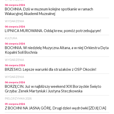
06 sierpnia 2026
BOCHNIA. Dziś w muzeum kolejne spotkanie w ramach
Wakacyjnej Akademii Muzealnej
WYDARZENIA
06 sierpnia 2026
LIPNICA MUROWANA. Oddaj krew, pomóż potrzebującym!
KULTURA
06 sierpnia 2026
BOCHNIA. W niedzielę Muzyczna Altana, a w niej Orkiestra Dęta
Kopalni Soli Bochnia
WYDARZENIA
06 sierpnia 2026
BRZESKO. Lepsze warunki dla strażaków z OSP Okocim!
WYDARZENIA
06 sierpnia 2026
BORZĘCIN. Już w najbliższy weekend XIX Borzęckie Święto
Grzyba: Zenek Martyniuk i Justyna Steczkowska
PIELGRZYMKA 2026
05 sierpnia 2026
Z BOCHNI NA JASNĄ GÓRĘ. Drugi dzień wędrówki [ZDJĘCIA]