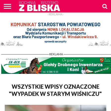
- REKLAMA -
O
NAS
WIADOMOŚCI
ZAPYTAM
CENNIK
KONTAKT
WPROST
REKLAM
- REKLAMA -
WSZYSTKIE WPISY OZNACZONE
"WYPADEK W STARYM WIŚNICZU"