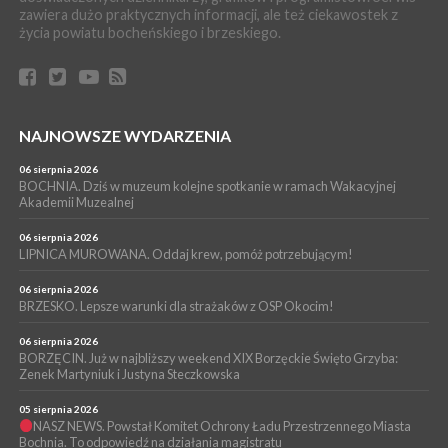
zawiera dużo praktycznych informacji, ale też ciekawostek z
04 sierpnia 2026
Codzienne nawyki, które wspierają zdrowie dziecka na dłużej
życia powiatu bocheńskiego i brzeskiego.
WYDARZENIA
04 sierpnia 2026
BRZESKO. Już jest Karta Mieszkańca Gminy Brzesko. Co to
oznacza?
NAJNOWSZE WYDARZENIA
WYDARZENIA
04 sierpnia 2026
06 sierpnia 2026
BOCHNIA. Kolejny patriotyczny mural na os. Niepodległości.
BOCHNIA. Dziś w muzeum kolejne spotkanie w ramach Wakacyjnej
Tym razem przedstawia Wojciecha Korfantego
Akademii Muzealnej
06 sierpnia 2026
LIPNICA MUROWANA. Oddaj krew, pomóż potrzebującym!
06 sierpnia 2026
BRZESKO. Lepsze warunki dla strażaków z OSP Okocim!
06 sierpnia 2026
BORZĘCIN. Już w najbliższy weekend XIX Borzęckie Święto Grzyba:
Zenek Martyniuk i Justyna Steczkowska
05 sierpnia 2026
NASZ NEWS. Powstał Komitet Ochrony Ładu Przestrzennego Miasta
Bochnia. To odpowiedź na działania magistratu