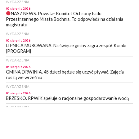
WYDARZENIA
05 sierpnia 2026
NASZ NEWS. Powstał Komitet Ochrony Ładu
Przestrzennego Miasta Bochnia. To odpowiedź na działania
magistratu
WYDARZENIA
05 sierpnia 2026
LIPNICA MUROWANA. Na święcie gminy zagra zespół Kombi
[PROGRAM]
WYDARZENIA
05 sierpnia 2026
GMINA DRWINIA. 45 dzieci będzie się uczyć pływać. Zajęcia
ruszą we wrześniu
WYDARZENIA
05 sierpnia 2026
BRZESKO. RPWiK apeluje o racjonalne gospodarowanie wodą
WYDARZENIA
05 sierpnia 2026
BRZESKO. Dożynki zaplanowano na 15 sierpnia
WYDARZENIA
04 sierpnia 2026