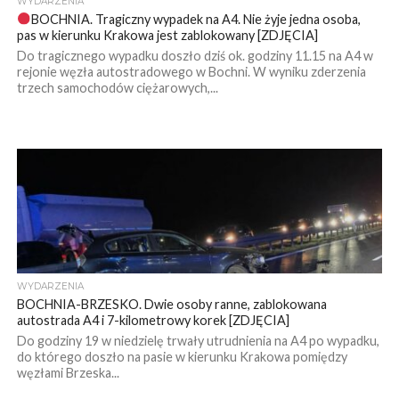
WYDARZENIA
BOCHNIA. Tragiczny wypadek na A4. Nie żyje jedna osoba,
pas w kierunku Krakowa jest zablokowany [ZDJĘCIA]
Do tragicznego wypadku doszło dziś ok. godziny 11.15 na A4 w
rejonie węzła autostradowego w Bochni. W wyniku zderzenia
trzech samochodów ciężarowych,...
WYDARZENIA
BOCHNIA-BRZESKO. Dwie osoby ranne, zablokowana
autostrada A4 i 7-kilometrowy korek [ZDJĘCIA]
Do godziny 19 w niedzielę trwały utrudnienia na A4 po wypadku,
do którego doszło na pasie w kierunku Krakowa pomiędzy
węzłami Brzeska...