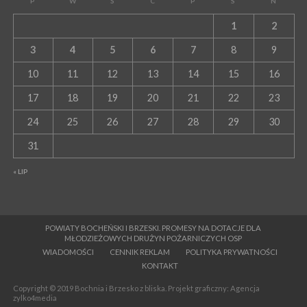
P
W
Ś
C
P
S
N
1
2
3
4
5
6
7
8
9
10
11
12
13
14
15
16
17
18
19
20
21
22
23
24
25
26
27
28
29
30
31
« LIP
POWIATY BOCHEŃSKI I BRZESKI. PROMESY NA DOTACJE DLA
MŁODZIEŻOWYCH DRUŻYN POŻARNICZYCH OSP
WIADOMOŚCI
CENNIK REKLAM
POLITYKA PRYWATNOŚCI
KONTAKT
Copyright © 2019 Bochnia i Brzesko z bliska. Projekt graficzny: Agencja
zylko4media