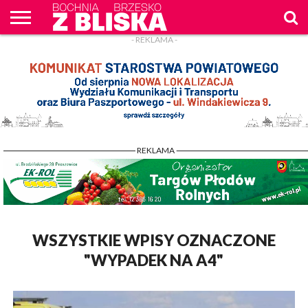
- REKLAMA -
O
NAS
WIADOMOŚCI
ZAPYTAM
CENNIK
KONTAKT
WPROST
REKLAM
- REKLAMA -
WSZYSTKIE WPISY OZNACZONE
"WYPADEK NA A4"