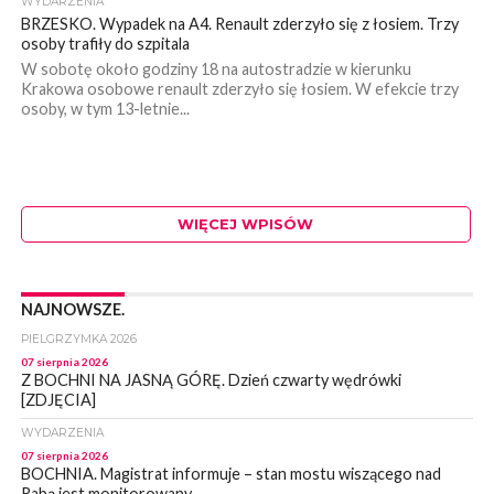
WYDARZENIA
BRZESKO. Wypadek na A4. Renault zderzyło się z łosiem. Trzy
osoby trafiły do szpitala
W sobotę około godziny 18 na autostradzie w kierunku
Krakowa osobowe renault zderzyło się łosiem. W efekcie trzy
osoby, w tym 13-letnie...
WIĘCEJ WPISÓW
NAJNOWSZE.
PIELGRZYMKA 2026
07 sierpnia 2026
Z BOCHNI NA JASNĄ GÓRĘ. Dzień czwarty wędrówki
[ZDJĘCIA]
WYDARZENIA
07 sierpnia 2026
BOCHNIA. Magistrat informuje – stan mostu wiszącego nad
Rabą jest monitorowany