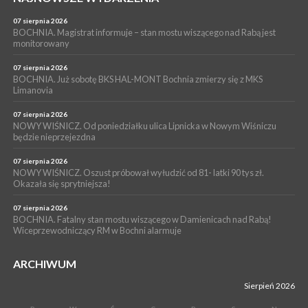
05 sierpnia 2026
Z BOCHNI NA JASNĄ GÓRĘ. Drugi dzień wędrówki [ZDJĘCIA]
07 sierpnia 2026
BOCHNIA. Magistrat informuje – stan mostu wiszącego nad Rabą jest
WYDARZENIA
monitorowany
05 sierpnia 2026
NASZ NEWS. Powstał Komitet Ochrony Ładu
07 sierpnia 2026
Przestrzennego Miasta Bochnia. To odpowiedź na działania
BOCHNIA. Już sobotę BKS HAL-MONT Bochnia zmierzy się z MKS
Limanovia
magistratu
07 sierpnia 2026
NOWY WIŚNICZ. Od poniedziałku ulica Lipnicka w Nowym Wiśniczu
będzie nieprzejezdna
07 sierpnia 2026
NOWY WIŚNICZ. Oszust próbował wyłudzić od 81- latki 90 tys zł.
Okazała się sprytniejsza!
07 sierpnia 2026
BOCHNIA. Fatalny stan mostu wiszącego w Damienicach nad Rabą!
Wiceprzewodniczący RM w Bochni alarmuje
ARCHIWUM
Sierpień 2026