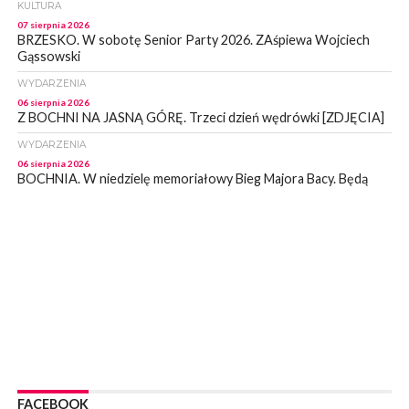
KULTURA
07 sierpnia 2026
BRZESKO. W sobotę Senior Party 2026. ZAśpiewa Wojciech
Gąssowski
WYDARZENIA
06 sierpnia 2026
Z BOCHNI NA JASNĄ GÓRĘ. Trzeci dzień wędrówki [ZDJĘCIA]
WYDARZENIA
06 sierpnia 2026
BOCHNIA. W niedzielę memoriałowy Bieg Majora Bacy. Będą
zmiany w organizacji ruchu [MAPA]
WYDARZENIA
06 sierpnia 2026
BOCHNIA. Podpisano umowę na wykonanie dokumentacji
projektowej przebudowy ulicy Dołuszyckiej
WYDARZENIA
06 sierpnia 2026
POWIAT BRZESKI. Blisko dzieci, blisko rodziców – warsztaty dla
rodziców
WYDARZENIA
06 sierpnia 2026
FACEBOOK