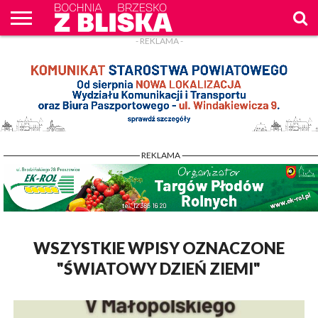
- REKLAMA -
O
NAS
WIADOMOŚCI
ZAPYTAM
CENNIK
KONTAKT
WPROST
REKLAM
- REKLAMA -
WSZYSTKIE WPISY OZNACZONE
"ŚWIATOWY DZIEŃ ZIEMI"