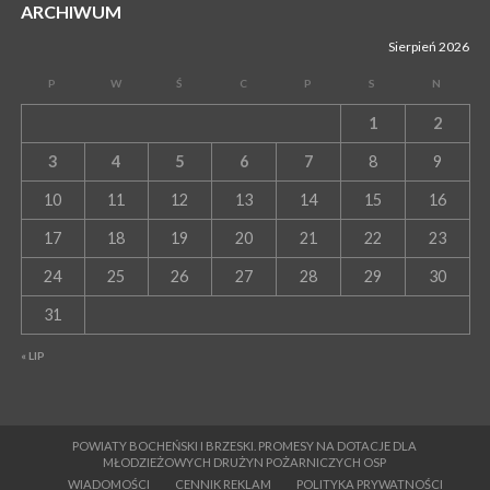
ARCHIWUM
Sierpień 2026
P
W
Ś
C
P
S
N
1
2
3
4
5
6
7
8
9
10
11
12
13
14
15
16
17
18
19
20
21
22
23
24
25
26
27
28
29
30
31
« LIP
POWIATY BOCHEŃSKI I BRZESKI. PROMESY NA DOTACJE DLA
MŁODZIEŻOWYCH DRUŻYN POŻARNICZYCH OSP
WIADOMOŚCI
CENNIK REKLAM
POLITYKA PRYWATNOŚCI