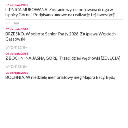
07 sierpnia 2026
LIPNICA MUROWANA. Zostanie wyremontowana droga w
Lipnicy Górnej. Podpisano umowę na realizację tej inwestycji
KULTURA
07 sierpnia 2026
BRZESKO. W sobotę Senior Party 2026. ZAśpiewa Wojciech
Gąssowski
WYDARZENIA
06 sierpnia 2026
Z BOCHNI NA JASNĄ GÓRĘ. Trzeci dzień wędrówki [ZDJĘCIA]
WYDARZENIA
06 sierpnia 2026
BOCHNIA. W niedzielę memoriałowy Bieg Majora Bacy. Będą
zmiany w organizacji ruchu [MAPA]
WYDARZENIA
06 sierpnia 2026
BOCHNIA. Podpisano umowę na wykonanie dokumentacji
projektowej przebudowy ulicy Dołuszyckiej
WYDARZENIA
06 sierpnia 2026
POWIAT BRZESKI. Blisko dzieci, blisko rodziców – warsztaty dla