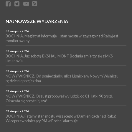
06 sierpnia 2026
BORZĘCIN. Już w najbliższy weekend XIX Borzęckie Święto
Grzyba: Zenek Martyniuk i Justyna Steczkowska
PIELGRZYMKA 2026
NAJNOWSZE WYDARZENIA
05 sierpnia 2026
Z BOCHNI NA JASNĄ GÓRĘ. Drugi dzień wędrówki [ZDJĘCIA]
07 sierpnia 2026
BOCHNIA. Magistrat informuje – stan mostu wiszącego nad Rabą jest
WYDARZENIA
monitorowany
05 sierpnia 2026
NASZ NEWS. Powstał Komitet Ochrony Ładu
07 sierpnia 2026
Przestrzennego Miasta Bochnia. To odpowiedź na działania
BOCHNIA. Już sobotę BKS HAL-MONT Bochnia zmierzy się z MKS
Limanovia
magistratu
07 sierpnia 2026
NOWY WIŚNICZ. Od poniedziałku ulica Lipnicka w Nowym Wiśniczu
będzie nieprzejezdna
07 sierpnia 2026
NOWY WIŚNICZ. Oszust próbował wyłudzić od 81- latki 90 tys zł.
Okazała się sprytniejsza!
07 sierpnia 2026
BOCHNIA. Fatalny stan mostu wiszącego w Damienicach nad Rabą!
Wiceprzewodniczący RM w Bochni alarmuje