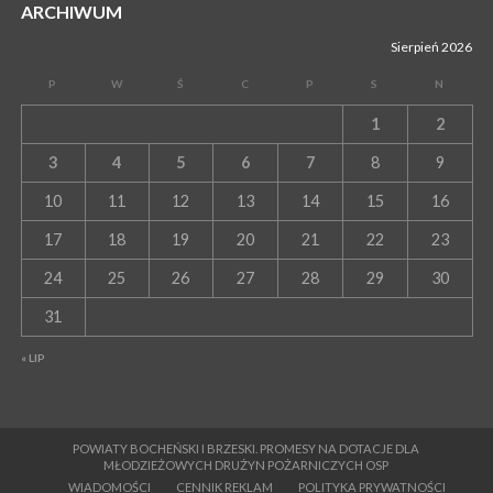
ARCHIWUM
Sierpień 2026
P
W
Ś
C
P
S
N
1
2
3
4
5
6
7
8
9
10
11
12
13
14
15
16
17
18
19
20
21
22
23
24
25
26
27
28
29
30
31
« LIP
POWIATY BOCHEŃSKI I BRZESKI. PROMESY NA DOTACJE DLA
MŁODZIEŻOWYCH DRUŻYN POŻARNICZYCH OSP
WIADOMOŚCI
CENNIK REKLAM
POLITYKA PRYWATNOŚCI