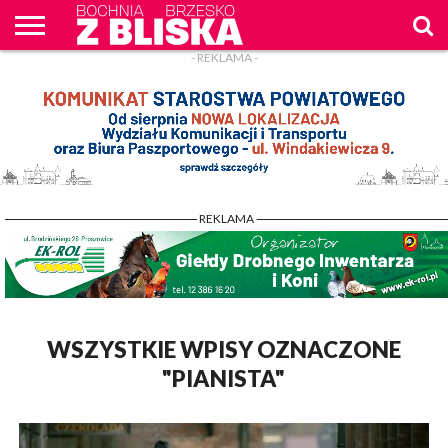
- REKLAMA -
O
NAS
WIADOMOŚCI
ZAPYTAM
CENNIK
KONTAKT
WPROST
REKLAM
- REKLAMA -
WSZYSTKIE WPISY OZNACZONE
"PIANISTA"