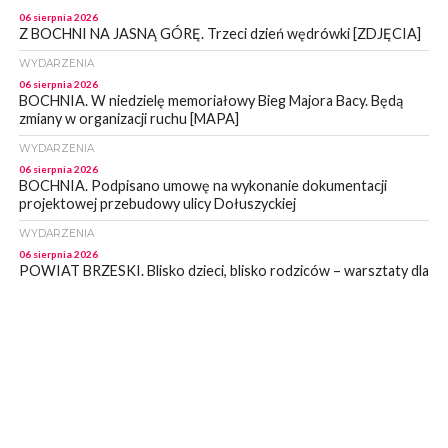
06 sierpnia 2026
Z BOCHNI NA JASNĄ GÓRĘ. Trzeci dzień wędrówki [ZDJĘCIA]
WYDARZENIA
06 sierpnia 2026
BOCHNIA. W niedzielę memoriałowy Bieg Majora Bacy. Będą
zmiany w organizacji ruchu [MAPA]
WYDARZENIA
06 sierpnia 2026
BOCHNIA. Podpisano umowę na wykonanie dokumentacji
projektowej przebudowy ulicy Dołuszyckiej
WYDARZENIA
06 sierpnia 2026
POWIAT BRZESKI. Blisko dzieci, blisko rodziców – warsztaty dla
rodziców
WYDARZENIA
06 sierpnia 2026
POWIAT BRZESKI. W Wytrzyszczce karetka zderzyła się z
samochodem osobowym
WYDARZENIA
06 sierpnia 2026
BOCHNIA. Dziś w muzeum kolejne spotkanie w ramach