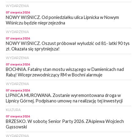
WYDARZENIA
07 sierpnia 2026
NOWY WIŚNICZ. Od poniedziałku ulica Lipnicka w Nowym
Wiśniczu będzie nieprzejezdna
WYDARZENIA
07 sierpnia 2026
NOWY WIŚNICZ. Oszust próbował wyłudzić od 81- latki 90 tys
zł. Okazała się sprytniejsza!
WYDARZENIA
07 sierpnia 2026
BOCHNIA. Fatalny stan mostu wiszącego w Damienicach nad
Rabą! Wiceprzewodniczący RM w Bochni alarmuje
WYDARZENIA
07 sierpnia 2026
LIPNICA MUROWANA. Zostanie wyremontowana droga w
Lipnicy Górnej. Podpisano umowę na realizację tej inwestycji
KULTURA
07 sierpnia 2026
BRZESKO. W sobotę Senior Party 2026. ZAśpiewa Wojciech
Gąssowski
WYDARZENIA