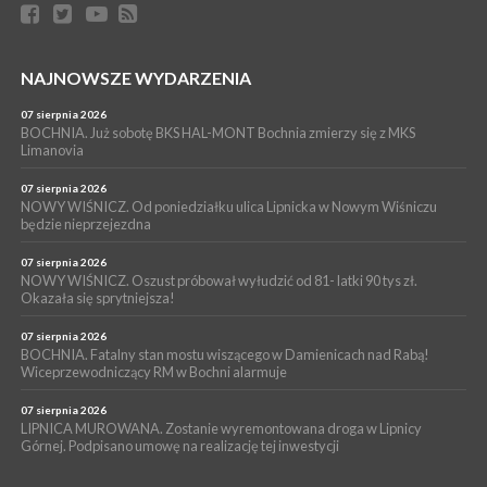
NASZ NEWS. Powstał Komitet Ochrony Ładu
Przestrzennego Miasta Bochnia. To odpowiedź na działania
magistratu
WYDARZENIA
NAJNOWSZE WYDARZENIA
05 sierpnia 2026
LIPNICA MUROWANA. Na święcie gminy zagra zespół Kombi
07 sierpnia 2026
[PROGRAM]
BOCHNIA. Już sobotę BKS HAL-MONT Bochnia zmierzy się z MKS
Limanovia
WYDARZENIA
05 sierpnia 2026
07 sierpnia 2026
GMINA DRWINIA. 45 dzieci będzie się uczyć pływać. Zajęcia
NOWY WIŚNICZ. Od poniedziałku ulica Lipnicka w Nowym Wiśniczu
będzie nieprzejezdna
ruszą we wrześniu
07 sierpnia 2026
NOWY WIŚNICZ. Oszust próbował wyłudzić od 81- latki 90 tys zł.
Okazała się sprytniejsza!
07 sierpnia 2026
BOCHNIA. Fatalny stan mostu wiszącego w Damienicach nad Rabą!
Wiceprzewodniczący RM w Bochni alarmuje
07 sierpnia 2026
LIPNICA MUROWANA. Zostanie wyremontowana droga w Lipnicy
Górnej. Podpisano umowę na realizację tej inwestycji