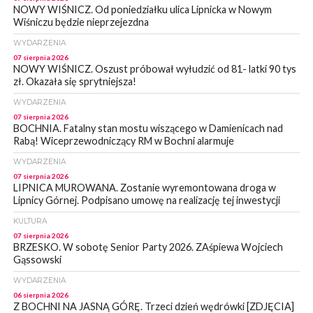
NOWY WIŚNICZ. Od poniedziałku ulica Lipnicka w Nowym
Wiśniczu będzie nieprzejezdna
WYDARZENIA
07 sierpnia 2026
NOWY WIŚNICZ. Oszust próbował wyłudzić od 81- latki 90 tys
zł. Okazała się sprytniejsza!
WYDARZENIA
07 sierpnia 2026
BOCHNIA. Fatalny stan mostu wiszącego w Damienicach nad
Rabą! Wiceprzewodniczący RM w Bochni alarmuje
WYDARZENIA
07 sierpnia 2026
LIPNICA MUROWANA. Zostanie wyremontowana droga w
Lipnicy Górnej. Podpisano umowę na realizację tej inwestycji
KULTURA
07 sierpnia 2026
BRZESKO. W sobotę Senior Party 2026. ZAśpiewa Wojciech
Gąssowski
WYDARZENIA
06 sierpnia 2026
Z BOCHNI NA JASNĄ GÓRĘ. Trzeci dzień wędrówki [ZDJĘCIA]