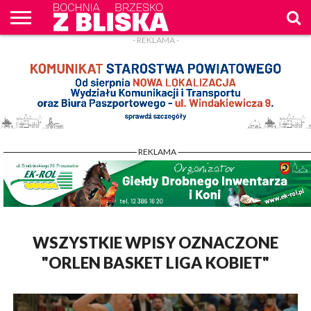
- REKLAMA -
O
NAS
WIADOMOŚCI
ZAPYTAM
CENNIK
KONTAKT
WPROST
REKLAM
- REKLAMA -
WSZYSTKIE WPISY OZNACZONE
"ORLEN BASKET LIGA KOBIET"