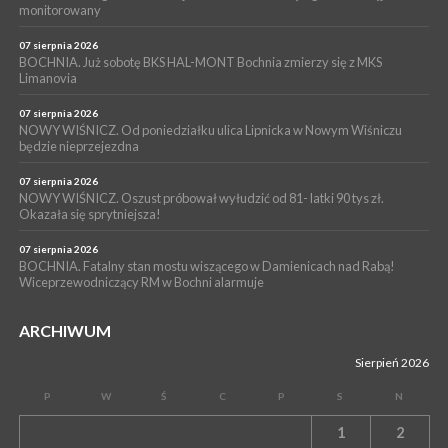
monitorowany
WYDARZENIA
05 sierpnia 2026
07 sierpnia 2026
LIPNICA MUROWANA. Na święcie gminy zagra zespół Kombi
BOCHNIA. Już sobotę BKS HAL-MONT Bochnia zmierzy się z MKS
Limanovia
[PROGRAM]
07 sierpnia 2026
NOWY WIŚNICZ. Od poniedziałku ulica Lipnicka w Nowym Wiśniczu
będzie nieprzejezdna
07 sierpnia 2026
NOWY WIŚNICZ. Oszust próbował wyłudzić od 81- latki 90 tys zł.
Okazała się sprytniejsza!
07 sierpnia 2026
BOCHNIA. Fatalny stan mostu wiszącego w Damienicach nad Rabą!
Wiceprzewodniczący RM w Bochni alarmuje
ARCHIWUM
Sierpień 2026
P
W
Ś
C
P
S
N
1
2