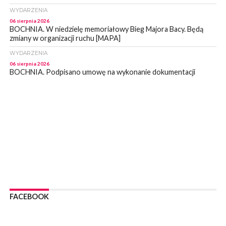
WYDARZENIA
06 sierpnia 2026
BOCHNIA. W niedzielę memoriałowy Bieg Majora Bacy. Będą
zmiany w organizacji ruchu [MAPA]
WYDARZENIA
06 sierpnia 2026
BOCHNIA. Podpisano umowę na wykonanie dokumentacji
projektowej przebudowy ulicy Dołuszyckiej
WYDARZENIA
06 sierpnia 2026
POWIAT BRZESKI. Blisko dzieci, blisko rodziców – warsztaty dla
rodziców
WYDARZENIA
06 sierpnia 2026
POWIAT BRZESKI. W Wytrzyszczce karetka zderzyła się z
samochodem osobowym
WYDARZENIA
06 sierpnia 2026
FACEBOOK
BOCHNIA. Dziś w muzeum kolejne spotkanie w ramach
Wakacyjnej Akademii Muzealnej
WYDARZENIA