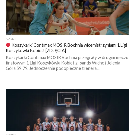
SPORT
Koszykarki Contimax MOSIR Bochnia wicemistrzyniami 1 Ligi
Koszykówki Kobiet! [ZDJĘCIA]
Koszykarki Contimax MOSIR Bochnia przegrały w drugim meczu
finałowym 1 Ligi Koszykówki Kobiet z Isands Wichoś Jelenia
Góra 59:79. Jednocześnie podopieczne trenera...