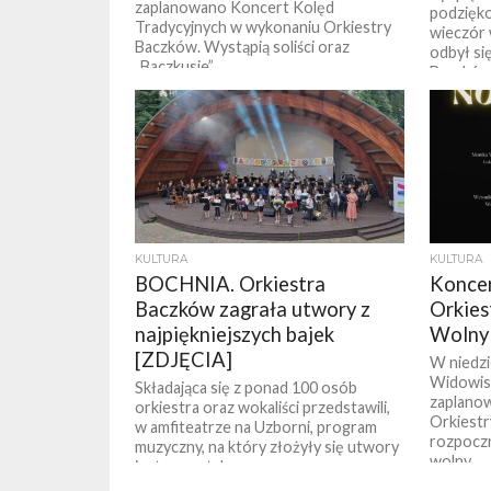
zaplanowano Koncert Kolęd
podzięko
Tradycyjnych w wykonaniu Orkiestry
wieczór 
Baczków. Wystąpią soliści oraz
odbył si
„Baczkusie”.
Baczków.
KULTURA
KULTURA
BOCHNIA. Orkiestra
Konce
Baczków zagrała utwory z
Orkies
najpiękniejszych bajek
Wolny
[ZDJĘCIA]
W niedzi
Widowis
Składająca się z ponad 100 osób
zaplano
orkiestra oraz wokaliści przedstawili,
Orkiest
w amfiteatrze na Uzborni, program
rozpoczn
muzyczny, na który złożyły się utwory
wolny.
instrumentalne...