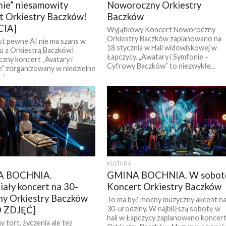
ie” niesamowity
Noworoczny Orkiestry
t Orkiestry Baczków!
Baczków
CIA]
Wyjątkowy Koncert Noworoczny
Orkiestry Baczków zaplanowano na
st pewne AI nie ma szans w
18 stycznia w Hali widowiskowej w
u z Orkiestrą Baczków!
Łapczycy. „Awatary i Symfonie –
ny koncert „Avatary i
Cyfrowy Baczków” to niezwykłe...
” zorganizowany w niedzielne
ie w...
KULTURA
A BOCHNIA.
GMINA BOCHNIA. W sobot
ały koncert na 30-
Koncert Orkiestry Baczków
ny Orkiestry Baczków
To ma być mocny muzyczny akcent n
 ZDJĘĆ]
30-urodziny. W najbliższą sobotę w
hali w Łapczycy zaplanowano koncer
y tort, życzenia ale też