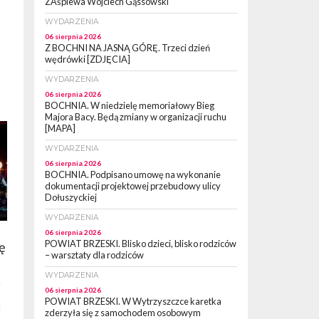
ZAśpiewa Wojciech Gąssowski
WYDARZENIA
06 sierpnia 2026
Z BOCHNI NA JASNĄ GÓRĘ. Trzeci dzień
wędrówki [ZDJĘCIA]
WYDARZENIA
06 sierpnia 2026
BOCHNIA. W niedzielę memoriałowy Bieg
Majora Bacy. Będą zmiany w organizacji ruchu
[MAPA]
WYDARZENIA
06 sierpnia 2026
BOCHNIA. Podpisano umowę na wykonanie
dokumentacji projektowej przebudowy ulicy
Dołuszyckiej
WYDARZENIA
06 sierpnia 2026
POWIAT BRZESKI. Blisko dzieci, blisko rodziców
ę
– warsztaty dla rodziców
WYDARZENIA
a
06 sierpnia 2026
POWIAT BRZESKI. W Wytrzyszczce karetka
t
zderzyła się z samochodem osobowym