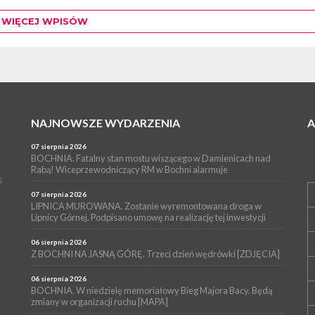
Łapczycy zaplanowano...
WIĘCEJ WPISÓW
NAJNOWSZE WYDARZENIA
07 sierpnia 2026
BOCHNIA. Fatalny stan mostu wiszącego w Damienicach nad
Rabą! Wiceprzewodniczący RM w Bochni alarmuje
s
07 sierpnia 2026
LIPNICA MUROWANA. Zostanie wyremontowana droga w
Lipnicy Górnej. Podpisano umowę na realizację tej inwestycji
06 sierpnia 2026
Z BOCHNI NA JASNĄ GÓRĘ. Trzeci dzień wędrówki [ZDJĘCIA]
06 sierpnia 2026
BOCHNIA. W niedzielę memoriałowy Bieg Majora Bacy. Będą
zmiany w organizacji ruchu [MAPA]