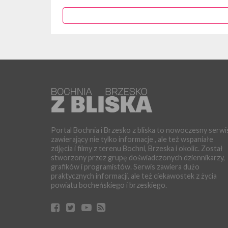
Portal Bochnia i Brzesko z bliska to nowoczesny serwi
zawierający nie tylko informacje , ale też wspaniałe
zdjęcia i filmy z terenu Bochni, Brzeska i okolic. Został
stworzony przez grupę doświadczonych dziennikarzy,
grafików i programistów. Serwis zawiera dużo
praktycznych informacji, ale też ciekawostek z życia
powiatu bocheńskiego i brzeskiego.