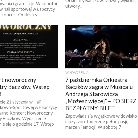
Orkiestry Baczków. Muzycy wykonaj
wania i gratulacje. W sobotni
utwory...
w hali sportowej w Łapczycy
ę koncert Orkiestry
..
WYDARZENIA
rt noworoczny
7 października Orkiestra
try Baczków. Wstęp
Baczków zagra w Musicalu
!
Andrzeja Starowicza
„Możesz więcej” – POBIERZ
elę 21 stycznia w Hali
kowo-Sportowej w Łapczycy
BEZPŁATNY BILET
wano Koncert Noworoczny
Zapowiada się wyjątkowe widowisko
ry Baczków. Wydarzenie
muzyczno-taneczne pełne pasji,
ie się o godzinie 17. Wstęp
marzeń i emocji! W sobotę 7
października o godzinie 17 w hali w