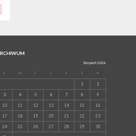
05 sierpnia 2026
Z BOCHNI NA JASNĄ GÓRĘ. Drugi dzień
wędrówki [ZDJĘCIA]
WYDARZENIA
05 sierpnia 2026
NASZ NEWS. Powstał Komitet Ochrony Ładu
Przestrzennego Miasta Bochnia. To odpowiedź
na działania magistratu
WYDARZENIA
ARCHIWUM
05 sierpnia 2026
LIPNICA MUROWANA. Na święcie gminy zagra
Sierpień 2026
zespół Kombi [PROGRAM]
P
W
Ś
C
P
S
N
WYDARZENIA
05 sierpnia 2026
1
2
GMINA DRWINIA. 45 dzieci będzie się uczyć
pływać. Zajęcia ruszą we wrześniu
3
4
5
6
7
8
9
WYDARZENIA
10
11
12
13
14
15
16
05 sierpnia 2026
BRZESKO. RPWiK apeluje o racjonalne
17
18
19
20
21
22
23
gospodarowanie wodą
WYDARZENIA
24
25
26
27
28
29
30
05 sierpnia 2026