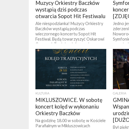
Muzycy Orkiestry Baczków
Symfon
wystąpią dziś podczas
koncer
otwarcia Sopot Hit Festiwalu
[ZDJĘ
Ale niespodzianka! Muzycy Orkiestry
Jedno je
Baczków wystąpią podczas
zderzeni
wieczornego koncertu Sopot Hit
Noworocz
Festiwal. Będą towarzyszyć Oskarowi
Symfonie
Cymsowi. Tę dobra informację
popołudn
przekazał dziś Marek...
KULTURA
GALERIA
MIKLUSZOWICE. W sobotę
GMIN
koncert kolęd w wykonaniu
Wspani
Orkiestry Baczków
urodzi
[DUŻO
Na godzinę 18.00 w sobotę w Kościele
Parafialnym w Mikluszowicach
Był piękn