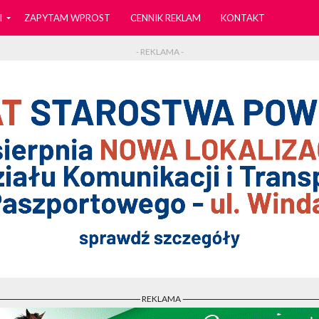
I
ZAPYTAM WPROST
CENNIK REKLAM
KONTAKT
- REKLAMA -
- REKLAMA -