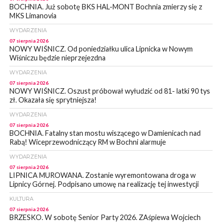
BOCHNIA. Już sobotę BKS HAL-MONT Bochnia zmierzy się z
MKS Limanovia
WYDARZENIA
07 sierpnia 2026
NOWY WIŚNICZ. Od poniedziałku ulica Lipnicka w Nowym
Wiśniczu będzie nieprzejezdna
WYDARZENIA
07 sierpnia 2026
NOWY WIŚNICZ. Oszust próbował wyłudzić od 81- latki 90 tys
zł. Okazała się sprytniejsza!
WYDARZENIA
07 sierpnia 2026
BOCHNIA. Fatalny stan mostu wiszącego w Damienicach nad
Rabą! Wiceprzewodniczący RM w Bochni alarmuje
WYDARZENIA
07 sierpnia 2026
LIPNICA MUROWANA. Zostanie wyremontowana droga w
Lipnicy Górnej. Podpisano umowę na realizację tej inwestycji
KULTURA
07 sierpnia 2026
BRZESKO. W sobotę Senior Party 2026. ZAśpiewa Wojciech