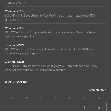
WYDARZENIA
monitorowany
05 sierpnia 2026
NASZ NEWS. Powstał Komitet Ochrony Ładu
07 sierpnia 2026
Przestrzennego Miasta Bochnia. To odpowiedź na działania
BOCHNIA. Już sobotę BKS HAL-MONT Bochnia zmierzy się z MKS
Limanovia
magistratu
07 sierpnia 2026
NOWY WIŚNICZ. Od poniedziałku ulica Lipnicka w Nowym Wiśniczu
będzie nieprzejezdna
07 sierpnia 2026
NOWY WIŚNICZ. Oszust próbował wyłudzić od 81- latki 90 tys zł.
Okazała się sprytniejsza!
07 sierpnia 2026
BOCHNIA. Fatalny stan mostu wiszącego w Damienicach nad Rabą!
Wiceprzewodniczący RM w Bochni alarmuje
ARCHIWUM
Sierpień 2026
P
W
Ś
C
P
S
N
1
2