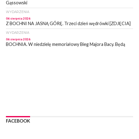
Gąssowski
WYDARZENIA
06 sierpnia 2026
Z BOCHNI NA JASNĄ GÓRĘ. Trzeci dzień wędrówki [ZDJĘCIA]
WYDARZENIA
06 sierpnia 2026
BOCHNIA. W niedzielę memoriałowy Bieg Majora Bacy. Będą
zmiany w organizacji ruchu [MAPA]
WYDARZENIA
06 sierpnia 2026
BOCHNIA. Podpisano umowę na wykonanie dokumentacji
projektowej przebudowy ulicy Dołuszyckiej
WYDARZENIA
06 sierpnia 2026
POWIAT BRZESKI. Blisko dzieci, blisko rodziców – warsztaty dla
rodziców
WYDARZENIA
06 sierpnia 2026
FACEBOOK
POWIAT BRZESKI. W Wytrzyszczce karetka zderzyła się z
samochodem osobowym
WYDARZENIA