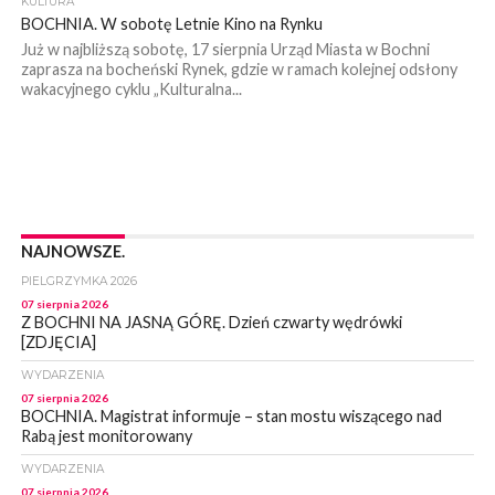
KULTURA
BOCHNIA. W sobotę Letnie Kino na Rynku
Już w najbliższą sobotę, 17 sierpnia Urząd Miasta w Bochni
zaprasza na bocheński Rynek, gdzie w ramach kolejnej odsłony
wakacyjnego cyklu „Kulturalna...
NAJNOWSZE.
PIELGRZYMKA 2026
07 sierpnia 2026
Z BOCHNI NA JASNĄ GÓRĘ. Dzień czwarty wędrówki
[ZDJĘCIA]
WYDARZENIA
07 sierpnia 2026
BOCHNIA. Magistrat informuje – stan mostu wiszącego nad
Rabą jest monitorowany
WYDARZENIA
07 sierpnia 2026