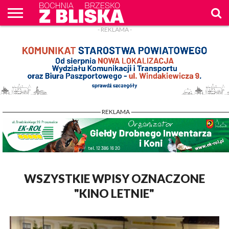
- REKLAMA -
O
NAS
WIADOMOŚCI
ZAPYTAM
CENNIK
KONTAKT
WPROST
REKLAM
- REKLAMA -
WSZYSTKIE WPISY OZNACZONE
"KINO LETNIE"