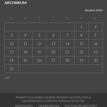
ARCHIWUM
Sierpień 2026
P
W
Ś
C
P
S
N
1
2
3
4
5
6
7
8
9
10
11
12
13
14
15
16
17
18
19
20
21
22
23
24
25
26
27
28
29
30
31
« LIP
POWIATY BOCHEŃSKI I BRZESKI. PROMESY NA DOTACJE DLA
MŁODZIEŻOWYCH DRUŻYN POŻARNICZYCH OSP
WIADOMOŚCI
CENNIK REKLAM
POLITYKA PRYWATNOŚCI