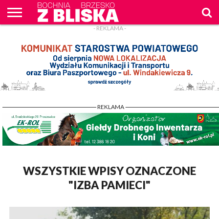
- REKLAMA -
O
NAS
WIADOMOŚCI
ZAPYTAM
CENNIK
KONTAKT
WPROST
REKLAM
- REKLAMA -
WSZYSTKIE WPISY OZNACZONE
"IZBA PAMIECI"