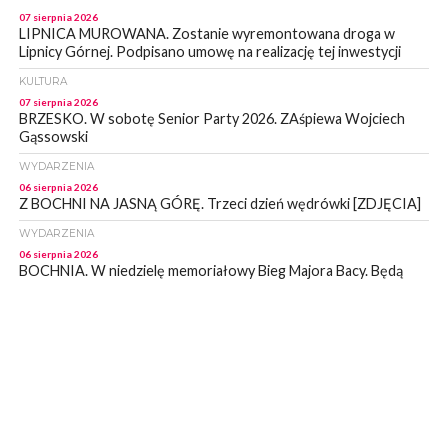
07 sierpnia 2026
LIPNICA MUROWANA. Zostanie wyremontowana droga w
Lipnicy Górnej. Podpisano umowę na realizację tej inwestycji
KULTURA
07 sierpnia 2026
BRZESKO. W sobotę Senior Party 2026. ZAśpiewa Wojciech
Gąssowski
WYDARZENIA
06 sierpnia 2026
Z BOCHNI NA JASNĄ GÓRĘ. Trzeci dzień wędrówki [ZDJĘCIA]
WYDARZENIA
06 sierpnia 2026
BOCHNIA. W niedzielę memoriałowy Bieg Majora Bacy. Będą
zmiany w organizacji ruchu [MAPA]
WYDARZENIA
06 sierpnia 2026
BOCHNIA. Podpisano umowę na wykonanie dokumentacji
projektowej przebudowy ulicy Dołuszyckiej
WYDARZENIA
06 sierpnia 2026
POWIAT BRZESKI. Blisko dzieci, blisko rodziców – warsztaty dla