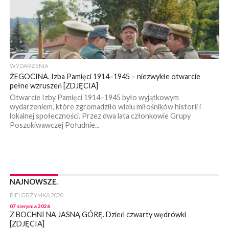
WYDARZENIA
ŻEGOCINA. Izba Pamięci 1914–1945 – niezwykłe otwarcie
pełne wzruszeń [ZDJĘCIA]
Otwarcie Izby Pamięci 1914–1945 było wyjątkowym
wydarzeniem, które zgromadziło wielu miłośników historii i
lokalnej społeczności. Przez dwa lata członkowie Grupy
Poszukiwawczej Południe...
NAJNOWSZE.
PIELGRZYMKA 2026
07 sierpnia 2026
Z BOCHNI NA JASNĄ GÓRĘ. Dzień czwarty wędrówki
[ZDJĘCIA]