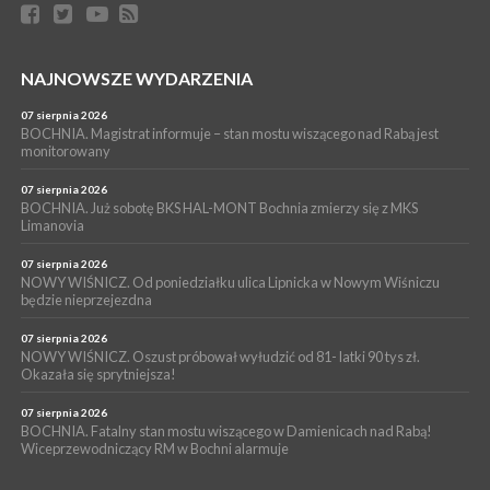
06 sierpnia 2026
BORZĘCIN. Już w najbliższy weekend XIX Borzęckie Święto
Grzyba: Zenek Martyniuk i Justyna Steczkowska
PIELGRZYMKA 2026
NAJNOWSZE WYDARZENIA
05 sierpnia 2026
Z BOCHNI NA JASNĄ GÓRĘ. Drugi dzień wędrówki [ZDJĘCIA]
07 sierpnia 2026
BOCHNIA. Magistrat informuje – stan mostu wiszącego nad Rabą jest
WYDARZENIA
monitorowany
05 sierpnia 2026
NASZ NEWS. Powstał Komitet Ochrony Ładu
07 sierpnia 2026
Przestrzennego Miasta Bochnia. To odpowiedź na działania
BOCHNIA. Już sobotę BKS HAL-MONT Bochnia zmierzy się z MKS
Limanovia
magistratu
07 sierpnia 2026
NOWY WIŚNICZ. Od poniedziałku ulica Lipnicka w Nowym Wiśniczu
będzie nieprzejezdna
07 sierpnia 2026
NOWY WIŚNICZ. Oszust próbował wyłudzić od 81- latki 90 tys zł.
Okazała się sprytniejsza!
07 sierpnia 2026
BOCHNIA. Fatalny stan mostu wiszącego w Damienicach nad Rabą!
Wiceprzewodniczący RM w Bochni alarmuje