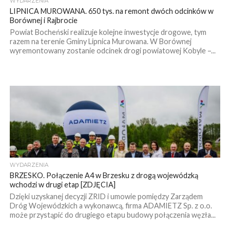
WYDARZENIA
LIPNICA MUROWANA. 650 tys. na remont dwóch odcinków w
Borównej i Rajbrocie
Powiat Bocheński realizuje kolejne inwestycje drogowe, tym
razem na terenie Gminy Lipnica Murowana. W Borównej
wyremontowany zostanie odcinek drogi powiatowej Kobyle –...
WYDARZENIA
BRZESKO. Połączenie A4 w Brzesku z drogą wojewódzką
wchodzi w drugi etap [ZDJĘCIA]
Dzięki uzyskanej decyzji ZRID i umowie pomiędzy Zarządem
Dróg Wojewódzkich a wykonawcą, firma ADAMIETZ Sp. z o.o.
może przystąpić do drugiego etapu budowy połączenia węzła...