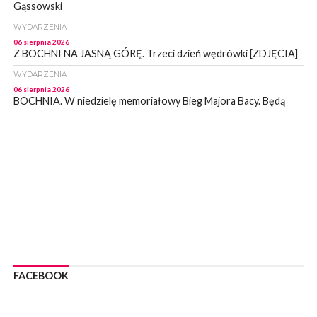
Gąssowski
WYDARZENIA
06 sierpnia 2026
Z BOCHNI NA JASNĄ GÓRĘ. Trzeci dzień wędrówki [ZDJĘCIA]
WYDARZENIA
06 sierpnia 2026
BOCHNIA. W niedzielę memoriałowy Bieg Majora Bacy. Będą
zmiany w organizacji ruchu [MAPA]
WYDARZENIA
06 sierpnia 2026
BOCHNIA. Podpisano umowę na wykonanie dokumentacji
projektowej przebudowy ulicy Dołuszyckiej
WYDARZENIA
06 sierpnia 2026
POWIAT BRZESKI. Blisko dzieci, blisko rodziców – warsztaty dla
rodziców
WYDARZENIA
06 sierpnia 2026
FACEBOOK
POWIAT BRZESKI. W Wytrzyszczce karetka zderzyła się z
samochodem osobowym
WYDARZENIA