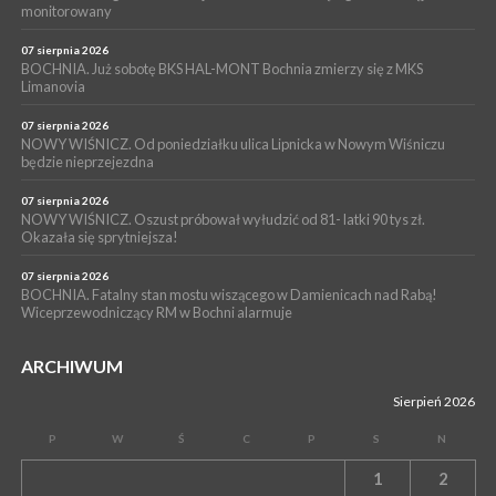
WYDARZENIA
monitorowany
05 sierpnia 2026
NASZ NEWS. Powstał Komitet Ochrony Ładu
07 sierpnia 2026
Przestrzennego Miasta Bochnia. To odpowiedź na działania
BOCHNIA. Już sobotę BKS HAL-MONT Bochnia zmierzy się z MKS
Limanovia
magistratu
07 sierpnia 2026
NOWY WIŚNICZ. Od poniedziałku ulica Lipnicka w Nowym Wiśniczu
będzie nieprzejezdna
07 sierpnia 2026
NOWY WIŚNICZ. Oszust próbował wyłudzić od 81- latki 90 tys zł.
Okazała się sprytniejsza!
07 sierpnia 2026
BOCHNIA. Fatalny stan mostu wiszącego w Damienicach nad Rabą!
Wiceprzewodniczący RM w Bochni alarmuje
ARCHIWUM
Sierpień 2026
P
W
Ś
C
P
S
N
1
2