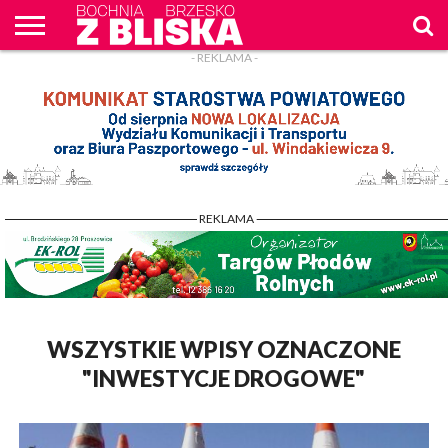
- REKLAMA -
O
NAS
WIADOMOŚCI
ZAPYTAM
CENNIK
KONTAKT
WPROST
REKLAM
- REKLAMA -
WSZYSTKIE WPISY OZNACZONE
"INWESTYCJE DROGOWE"