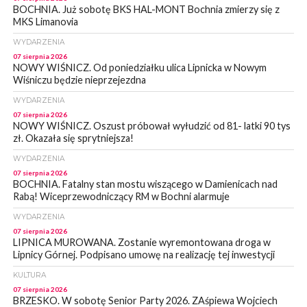
BOCHNIA. Już sobotę BKS HAL-MONT Bochnia zmierzy się z
MKS Limanovia
WYDARZENIA
07 sierpnia 2026
NOWY WIŚNICZ. Od poniedziałku ulica Lipnicka w Nowym
Wiśniczu będzie nieprzejezdna
WYDARZENIA
07 sierpnia 2026
NOWY WIŚNICZ. Oszust próbował wyłudzić od 81- latki 90 tys
zł. Okazała się sprytniejsza!
WYDARZENIA
07 sierpnia 2026
BOCHNIA. Fatalny stan mostu wiszącego w Damienicach nad
Rabą! Wiceprzewodniczący RM w Bochni alarmuje
WYDARZENIA
07 sierpnia 2026
LIPNICA MUROWANA. Zostanie wyremontowana droga w
Lipnicy Górnej. Podpisano umowę na realizację tej inwestycji
KULTURA
07 sierpnia 2026
BRZESKO. W sobotę Senior Party 2026. ZAśpiewa Wojciech