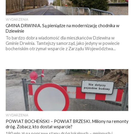
WYDARZENIA
GMINA DRWINIA. Są pieniądze na modernizację chodnika w
Dziewinie
To bardzo dobra wiadomość dla mieszkańców Dziewina w
Gminie Drwinia. Tamtejszy samorząd, jako jedyny w powiecie
bocheńskim otrzymał wsparcie z Zarządu Województwa...
WYDARZENIA
POWIAT BOCHEŃSKI – POWIAT BRZESKI. Miliony na remonty
dróg. Zobacz, kto dostał wsparcie?
180 mln zł na poprawę stanu dróg lokalnych – gminnych i