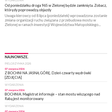
WYDARZENIA
Od poniedziałku droga 965 w Zielonej będzie zamknięta. Zobacz,
którędy poprowadzą objazdy
Uwaga kierowcy od 8 lipca (poniedziałek) wprowadzona zostanie
zmiana organizacji ruchu związana z przebudowa mostu w
Zielonej w ramach inwestycji Województwa Małopolskiego...
NAJNOWSZE.
PIELGRZYMKA 2026
07 sierpnia 2026
Z BOCHNI NA JASNĄ GÓRĘ. Dzień czwarty wędrówki
[ZDJĘCIA]
WYDARZENIA
07 sierpnia 2026
BOCHNIA. Magistrat informuje – stan mostu wiszącego nad
Rabą jest monitorowany
WYDARZENIA
07 sierpnia 2026