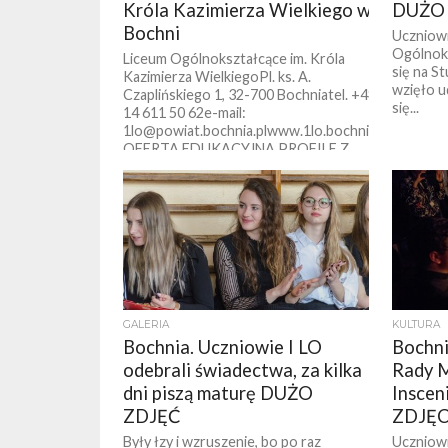
Króla Kazimierza Wielkiego w
DUŻO
Bochni
Uczniowi
Ogólnoks
Liceum Ogólnokształcące im. Króla
się na S
Kazimierza WielkiegoPl. ks. A.
wzięło u
Czaplińskiego 1, 32-700 Bochniatel. +48
się...
14 611 50 62e-mail:
1lo@powiat.bochnia.plwww.1lo.bochnia.pl
OFERTA EDUKACYJNA PROFILE Z...
GALERIA
KULTURA
Bochnia. Uczniowie I LO
Bochni
odebrali świadectwa, za kilka
Rady M
dni piszą maturę DUŻO
Inscen
ZDJĘĆ
ZDJĘC
Były łzy i wzruszenie, bo po raz
Uczniowi