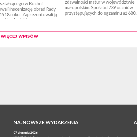
zdawalności matur w województwie
ształcącego w Bochni
małopolskim. Spośród 739 uczniów
wali inscenizację obrad Rady
przystępujących do egzaminu aż 680..
 1918 roku. Zaprezentowali ją
brad bocheńskiego starostwa.
WIĘCEJ WPISÓW
NAJNOWSZE WYDARZENIA
07 sierpnia 2026