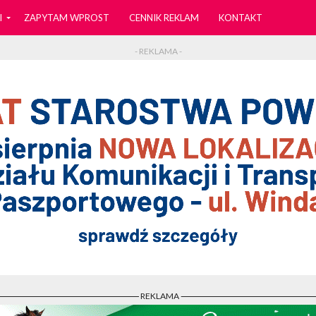
I
ZAPYTAM WPROST
CENNIK REKLAM
KONTAKT
- REKLAMA -
- REKLAMA -