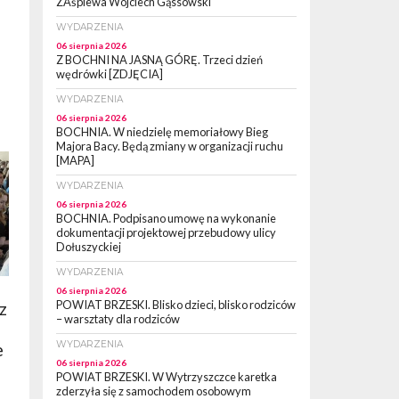
ZAśpiewa Wojciech Gąssowski
WYDARZENIA
06 sierpnia 2026
Z BOCHNI NA JASNĄ GÓRĘ. Trzeci dzień
wędrówki [ZDJĘCIA]
WYDARZENIA
06 sierpnia 2026
BOCHNIA. W niedzielę memoriałowy Bieg
Majora Bacy. Będą zmiany w organizacji ruchu
[MAPA]
WYDARZENIA
06 sierpnia 2026
BOCHNIA. Podpisano umowę na wykonanie
dokumentacji projektowej przebudowy ulicy
Dołuszyckiej
WYDARZENIA
06 sierpnia 2026
POWIAT BRZESKI. Blisko dzieci, blisko rodziców
z
– warsztaty dla rodziców
WYDARZENIA
e
06 sierpnia 2026
POWIAT BRZESKI. W Wytrzyszczce karetka
zderzyła się z samochodem osobowym