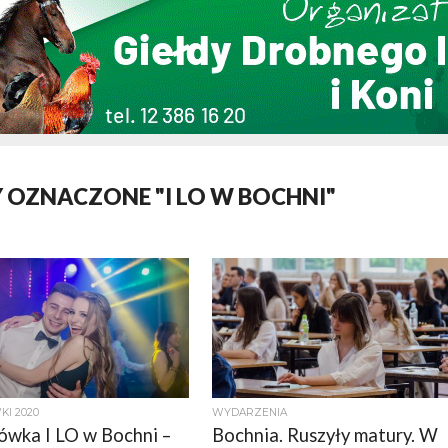
 OZNACZONE "I LO W BOCHNI"
KI 2020
WYDARZENIA
ówka I LO w Bochni –
Bochnia. Ruszyły matury. W