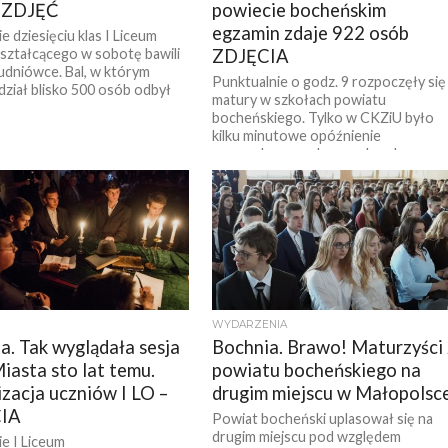
 ZDJĘĆ
powiecie bocheńskim
egzamin zdaje 922 osób
e dziesięciu klas I Liceum
ztałcącego w sobotę bawili
ZDJĘCIA
tudniówce. Bal, w którym
Punktualnie o godz. 9 rozpoczęły się
dział blisko 500 osób odbył
matury w szkołach powiatu
bocheńskiego. Tylko w CKZiU było
kilku minutowe opóźnienie
spowodowane alarmem bombowym.
Sytuacje...
WYDARZENIA
a. Tak wyglądała sesja
Bochnia. Brawo! Maturzyści 
iasta sto lat temu.
powiatu bocheńskiego na
izacja uczniów I LO –
drugim miejscu w Małopolsc
IA
Powiat bocheński uplasował się na
drugim miejscu pod względem
e I Liceum