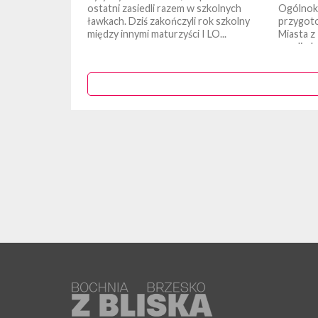
ostatni zasiedli razem w szkolnych
Ogólnok
ławkach. Dziś zakończyli rok szkolny
przygoto
między innymi maturzyści I LO...
Miasta z
w sali o
W...