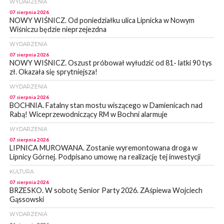
WYDARZENIA
07 sierpnia 2026
NOWY WIŚNICZ. Od poniedziałku ulica Lipnicka w Nowym
Wiśniczu będzie nieprzejezdna
WYDARZENIA
07 sierpnia 2026
NOWY WIŚNICZ. Oszust próbował wyłudzić od 81- latki 90 tys
zł. Okazała się sprytniejsza!
WYDARZENIA
07 sierpnia 2026
BOCHNIA. Fatalny stan mostu wiszącego w Damienicach nad
Rabą! Wiceprzewodniczący RM w Bochni alarmuje
WYDARZENIA
07 sierpnia 2026
LIPNICA MUROWANA. Zostanie wyremontowana droga w
Lipnicy Górnej. Podpisano umowę na realizację tej inwestycji
KULTURA
07 sierpnia 2026
BRZESKO. W sobotę Senior Party 2026. ZAśpiewa Wojciech
Gąssowski
WYDARZENIA