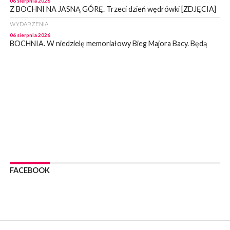
06 sierpnia 2026
Z BOCHNI NA JASNĄ GÓRĘ. Trzeci dzień wędrówki [ZDJĘCIA]
WYDARZENIA
06 sierpnia 2026
BOCHNIA. W niedzielę memoriałowy Bieg Majora Bacy. Będą
zmiany w organizacji ruchu [MAPA]
WYDARZENIA
06 sierpnia 2026
BOCHNIA. Podpisano umowę na wykonanie dokumentacji
projektowej przebudowy ulicy Dołuszyckiej
WYDARZENIA
06 sierpnia 2026
POWIAT BRZESKI. Blisko dzieci, blisko rodziców – warsztaty dla
rodziców
WYDARZENIA
06 sierpnia 2026
FACEBOOK
POWIAT BRZESKI. W Wytrzyszczce karetka zderzyła się z
samochodem osobowym
WYDARZENIA
06 sierpnia 2026
BOCHNIA. Dziś w muzeum kolejne spotkanie w ramach
Wakacyjnej Akademii Muzealnej