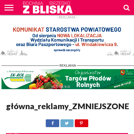
- REKLAMA -
O
NAS
WIADOMOŚCI
ZAPYTAM
CENNIK
KONTAKT
WPROST
REKLAM
- REKLAMA -
główna_reklamy_ZMNIEJSZONE