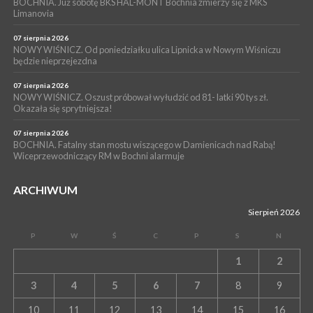
Przestrzennego Miasta Bochnia. To odpowiedź na działania
BOCHNIA. Już sobotę BKS HAL-MONT Bochnia zmierzy się z MKS
Limanovia
magistratu
07 sierpnia 2026
NOWY WIŚNICZ. Od poniedziałku ulica Lipnicka w Nowym Wiśniczu
będzie nieprzejezdna
07 sierpnia 2026
NOWY WIŚNICZ. Oszust próbował wyłudzić od 81- latki 90 tys zł.
Okazała się sprytniejsza!
07 sierpnia 2026
BOCHNIA. Fatalny stan mostu wiszącego w Damienicach nad Rabą!
Wiceprzewodniczący RM w Bochni alarmuje
ARCHIWUM
Sierpień 2026
P
W
Ś
C
P
S
N
1
2
3
4
5
6
7
8
9
10
11
12
13
14
15
16