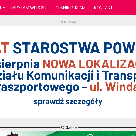
I
ZAPYTAM WPROST
CENNIK REKLAM
KONTAKT
- REKLAMA -
- REKLAMA -