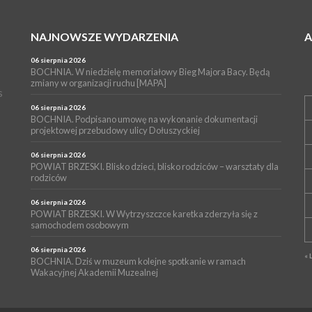
NAJNOWSZE WYDARZENIA
06 sierpnia 2026
BOCHNIA. W niedzielę memoriałowy Bieg Majora Bacy. Będą
zmiany w organizacji ruchu [MAPA]
s
06 sierpnia 2026
BOCHNIA. Podpisano umowę na wykonanie dokumentacji
projektowej przebudowy ulicy Dołuszyckiej
06 sierpnia 2026
POWIAT BRZESKI. Blisko dzieci, blisko rodziców – warsztaty dla
rodziców
06 sierpnia 2026
POWIAT BRZESKI. W Wytrzyszczce karetka zderzyła się z
samochodem osobowym
06 sierpnia 2026
« 
BOCHNIA. Dziś w muzeum kolejne spotkanie w ramach
Wakacyjnej Akademii Muzealnej