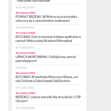
– warsztaty dla rodziców
WYDARZENIA
06 sierpnia 2026
POWIAT BRZESKI. W Wytrzyszczce karetka
zderzyła się z samochodem osobowym
WYDARZENIA
06 sierpnia 2026
BOCHNIA. Dziś w muzeum kolejne spotkanie w
ramach Wakacyjnej Akademii Muzealnej
WYDARZENIA
06 sierpnia 2026
LIPNICA MUROWANA. Oddaj krew, pomóż
potrzebującym!
KULTURA
06 sierpnia 2026
BOCHNIA. W niedzielę Muzyczna Altana, a w
niej Orkiestra Dęta Kopalni Soli Bochnia
WYDARZENIA
06 sierpnia 2026
BRZESKO. Lepsze warunki dla strażaków z OSP
Okocim!
WYDARZENIA