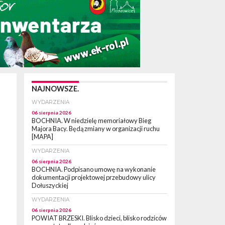
NAJNOWSZE.
WYDARZENIA
06 sierpnia 2026
BOCHNIA. W niedzielę memoriałowy Bieg
Majora Bacy. Będą zmiany w organizacji ruchu
[MAPA]
WYDARZENIA
06 sierpnia 2026
BOCHNIA. Podpisano umowę na wykonanie
dokumentacji projektowej przebudowy ulicy
Dołuszyckiej
WYDARZENIA
06 sierpnia 2026
POWIAT BRZESKI. Blisko dzieci, blisko rodziców