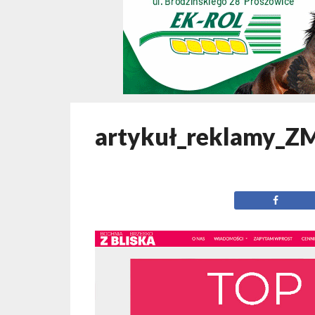
artykuł_reklamy_