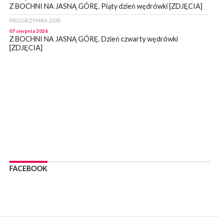
Z BOCHNI NA JASNĄ GÓRĘ. Piąty dzień wędrówki [ZDJĘCIA]
PIELGRZYMKA 2026
07 sierpnia 2026
Z BOCHNI NA JASNĄ GÓRĘ. Dzień czwarty wędrówki
[ZDJĘCIA]
WYDARZENIA
07 sierpnia 2026
BOCHNIA. Magistrat informuje – stan mostu wiszącego nad
Rabą jest monitorowany
WYDARZENIA
07 sierpnia 2026
BOCHNIA. Już sobotę BKS HAL-MONT Bochnia zmierzy się z
MKS Limanovia
WYDARZENIA
07 sierpnia 2026
NOWY WIŚNICZ. Od poniedziałku ulica Lipnicka w Nowym
FACEBOOK
Wiśniczu będzie nieprzejezdna
WYDARZENIA
07 sierpnia 2026
NOWY WIŚNICZ. Oszust próbował wyłudzić od 81- latki 90 tys
zł. Okazała się sprytniejsza!