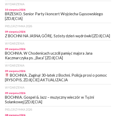
WYDARZENIA
10 sierpnia 2026
BRZESKO. Senior Party i koncert Wojciecha Gąssowskiego
[ZDJĘCIA]
PIELGRZYMKA 2026
09 sierpnia 2026
Z BOCHNI NA JASNĄ GÓRĘ. Szósty dzień wędrówki [ZDJĘCIA]
WYDARZENIA
09 sierpnia 2026
BOCHNIA. W Chodenicach uczcili pamięć majora Jana
Kaczmarczyka ps. „Baca” [ZDJĘCIA]
WYDARZENIA
09 sierpnia 2026
BOCHNIA. Zaginął 30-latek z Bochni. Policja prosi o pomoc
[RYSOPIS, ZDJĘCIE] AKTUALIZACJA
WYDARZENIA
09 sierpnia 2026
BOCHNIA. Gospel & Jazz – muzyczny wieczór w Tężni
Solankowej [ZDJĘCIA]
PIELGRZYMKA 2026
08 sierpnia 2026