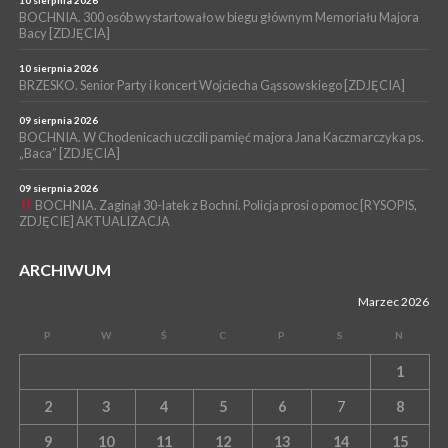
BOCHNIA. Podpisano umowę na wykonanie dokumentacji
BOCHNIA. 300 osób wystartowało w biegu głównym Memoriału Majora
Bacy [ZDJĘCIA]
projektowej przebudowy ulicy Dołuszyckiej
10 sierpnia 2026
BRZESKO. Senior Party i koncert Wojciecha Gąssowskiego [ZDJĘCIA]
09 sierpnia 2026
BOCHNIA. W Chodenicach uczcili pamięć majora Jana Kaczmarczyka ps.
„Baca” [ZDJĘCIA]
09 sierpnia 2026
BOCHNIA. Zaginął 30-latek z Bochni. Policja prosi o pomoc [RYSOPIS,
ZDJĘCIE] AKTUALIZACJA
ARCHIWUM
Marzec 2026
P
W
Ś
C
P
S
N
1
2
3
4
5
6
7
8
9
10
11
12
13
14
15